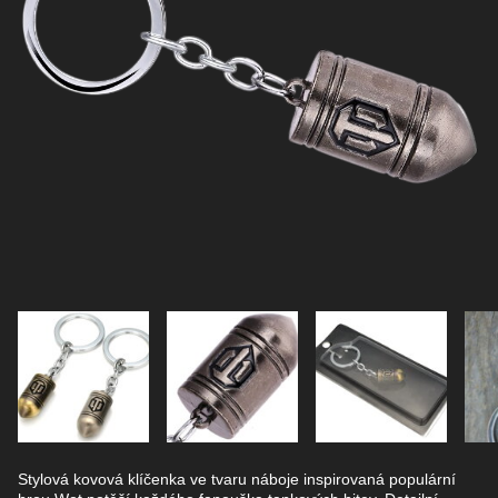
Stylová kovová klíčenka ve tvaru náboje inspirovaná populární