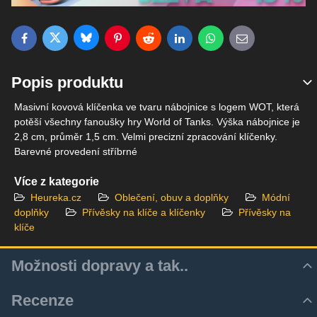
Bluesky
Twitter
Facebook
Pinterest
Reddit
LinkedIn
WhatsApp
E-mail
Popis produktu
Masivní kovová klíčenka ve tvaru nábojnice s logem WOT, která
potěší všechny fanoušky hry World of Tanks. Výška nábojnice je
2,8 cm, průměr 1,5 cm. Velmi precizní zpracování klíčenky.
Barevné provedení stříbrné
Více z kategorie
Heureka.cz
Oblečení, obuv a doplňky
Módní
doplňky
Přívěsky na klíče a klíčenky
Přívěsky na
klíče
Možnosti dopravy a tak..
Recenze