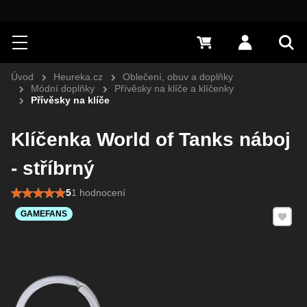
Hledat
Menu
0 Kč
Přihlásit s
Vyh
Úvod
Heureka.cz
Oblečení, obuv a doplňky
Módní doplňky
Přívěsky na klíče a klíčenky
Přívěsky na klíče
Klíčenka World of Tanks náboj
- stříbrný
5
1 hodnocení
Přidat 
GAMEFANS