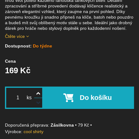
hrou Wot potěší každého fanouška tankových bitev. Detailní
zpracování a stříbrné provedení dodávají klíčence realistický a
zároveň elegantní vzhled, který zaujme na první pohled. Díky
pevnému kroužku ji snadno připneš na klíče, batoh nebo pouzdro
a budeš mít svůj oblíbený motiv stále u sebe. Ideální jako drobný
dárek pro hráče nebo stylový doplněk pro každodenní nošení.
Čtěte více
Dostupnost:
Do týdne
Cena
169 Kč
Do košíku
ks
Zásilkovna
•
79 Kč
•
Výrobce:
cool shirty