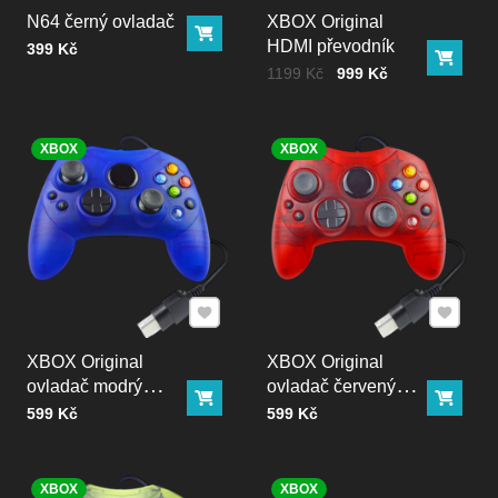
N64 černý ovladač
XBOX Original
Do košíku
HDMI převodník
Cena bez DPH
399 Kč
Do ko
Cena bez DPH
Před slevou:
1199 Kč
999 Kč
XBOX
XBOX
Přidat k Oblíbeným
Přidat k
XBOX Original
XBOX Original
ovladač modrý
ovladač červený
Do košíku
Do ko
transparent
transparent
Cena bez DPH
Cena bez DPH
599 Kč
599 Kč
XBOX
XBOX