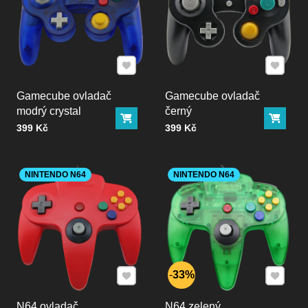
Přidat k Oblíbeným
Přidat k
Gamecube ovladač
Gamecube ovladač
modrý crystal
černý
Do košíku
Do ko
Cena bez DPH
Cena bez DPH
399 Kč
399 Kč
NINTENDO N64
NINTENDO N64
Přidat k Oblíbeným
Přidat k
33%
N64 ovladač
N64 zelený