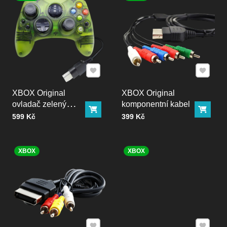
Přidat k Oblíbeným
Přidat k
XBOX Original
XBOX Original
ovladač zelený
komponentní kabel
Do košíku
Do ko
transparent
Cena bez DPH
Cena bez DPH
599 Kč
399 Kč
XBOX
XBOX
Přidat k Oblíbeným
Přidat k