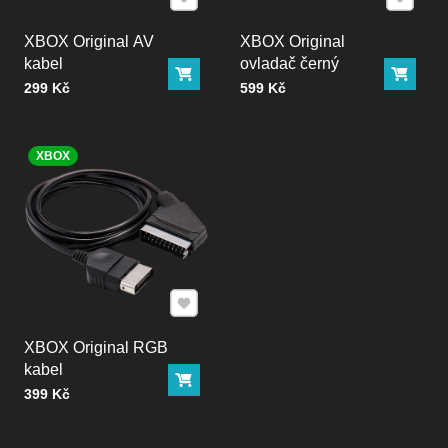
XBOX Original AV
XBOX Original
kabel
ovladač černý
Do košíku
Do ko
Cena bez DPH
Cena bez DPH
299 Kč
599 Kč
XBOX
Přidat k Oblíbeným
XBOX Original RGB
kabel
Do košíku
Cena bez DPH
399 Kč