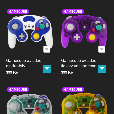
GAMECUBE
GAMECUBE
Přidat k Oblíbeným
Přidat k
Gamecube ovladač
Gamecube ovladač
modro-bílý
fialový transparentní
Do košíku
Do ko
Cena bez DPH
Cena bez DPH
399 Kč
399 Kč
GAMECUBE
GAMECUBE