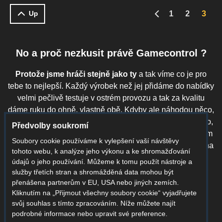
1
2
3
Up
Předchozí strana
No a proč nezkusit právě Gamecontrol ?
Protože jsme hráči stejně jako ty
a tak víme co je pro
tebe to nejlepší. Každý výrobek než jej přidáme do nabídky
velmi pečlivě testuje v ostrém provozu a tak za kvalitu
dáme ruku do ohně, vlastně obě. Kdyby ale náhodou něco,
tak vrácení je zdarma. Výrobek nevyhovuje- No Problemo,
Předvolby soukromí
vyměníme za jiný, nebo vrátíme prašule. Něděláme kolem
Soubory cookie používáme k vylepšení vaší návštěvy
toho žádnou zbytečnou trágu.... Prostě a jednoduše vše na
tohoto webu, k analýze jeho výkonu a ke shromažďování
pohodindu, rychle a bez zbytečného stresu.
údajů o jeho používání. Můžeme k tomu použít nástroje a
služby třetích stran a shromážděná data mohou být
přenášena partnerům v EU, USA nebo jiných zemích.
Špičková kvalita
Kliknutím na „Přijmout všechny soubory cookie“ vyjadřujete
za kterou dáme obě ruce do
svůj souhlas s tímto zpracováním. Níže můžete najít
ohně
podrobné informace nebo upravit své preference.