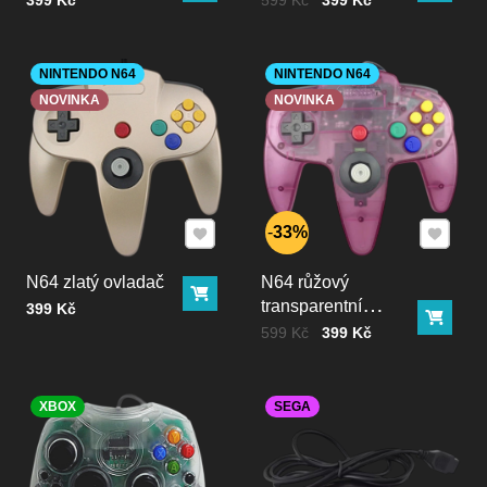
NINTENDO N64
NINTENDO N64
NOVINKA
NOVINKA
Přidat k Oblíbeným
Přidat k
33%
N64 zlatý ovladač
N64 růžový
Do košíku
transparentní
Cena bez DPH
399 Kč
Do ko
ovladač
Cena bez DPH
Před slevou:
599 Kč
399 Kč
XBOX
SEGA