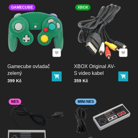
GAMECUBE
XBOX
Přidat k Oblíbeným
Přidat k
Gamecube ovladač
XBOX Original AV-
zelený
S video kabel
Do košíku
Do ko
Cena bez DPH
Cena bez DPH
399 Kč
359 Kč
NES
MINI NES