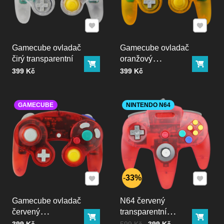
Přidat k Oblíbeným
Přidat k
Gamecube ovladač
Gamecube ovladač
čirý transparentní
oranžový
Do košíku
Do ko
transparentní
Cena bez DPH
Cena bez DPH
399 Kč
399 Kč
GAMECUBE
NINTENDO N64
Přidat k Oblíbeným
Přidat k
33%
Gamecube ovladač
N64 červený
červený
transparentní
Do košíku
Do ko
transparentní
ovladač
Cena bez DPH
Cena bez DPH
Před slevou:
399 Kč
599 Kč
399 Kč