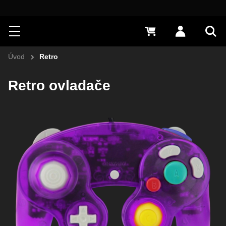
Hledat
Menu
0 Kč
Přihlásit s
Vyh
Úvod
Retro
Retro ovladače