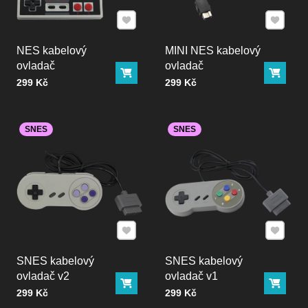
Přidat k Oblíbeným
Přidat k
NES kabelový
MINI NES kabelový
ovladač
ovladač
Do košíku
Do ko
Cena bez DPH
Cena bez DPH
299 Kč
299 Kč
SNES
SNES
Přidat k Oblíbeným
Přidat k
SNES kabelový
SNES kabelový
ovladač v2
ovladač v1
Do košíku
Do ko
Cena bez DPH
Cena bez DPH
299 Kč
299 Kč