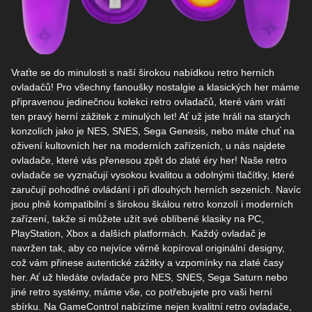
Vraťte se do minulosti s naší širokou nabídkou retro herních
ovladačů! Pro všechny fanoušky nostalgie a klasických her máme
připravenou jedinečnou kolekci retro ovladačů, které vám vrátí
ten pravý herní zážitek z minulých let! Ať už jste hráli na starých
konzolích jako je NES, SNES, Sega Genesis, nebo máte chuť na
oživení kultovních her na moderních zařízeních, u nás najdete
ovladače, které vás přenesou zpět do zlaté éry her! Naše retro
ovladače se vyznačují vysokou kvalitou a odolnými tlačítky, které
zaručují pohodlné ovládání i při dlouhých herních sezeních. Navíc
jsou plně kompatibilní s širokou škálou retro konzolí i moderních
zařízení, takže si můžete užít své oblíbené klasiky na PC,
PlayStation, Xbox a dalších platformách. Každý ovladač je
navržen tak, aby co nejvíce věrně kopíroval originální designy,
což vám přinese autentické zážitky a vzpomínky na zlaté časy
her. Ať už hledáte ovladače pro NES, SNES, Sega Saturn nebo
jiné retro systémy, máme vše, co potřebujete pro vaši herní
sbírku. Na GameControl nabízíme nejen kvalitní retro ovladače,