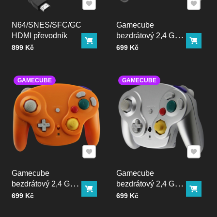
Přidat k Oblíbeným
Přidat k
N64/SNES/SFC/GC
Gamecube
HDMI převodník
bezdrátový 2,4 GHZ
Do košíku
Do ko
ovladač černý
Cena bez DPH
Cena bez DPH
899 Kč
699 Kč
GAMECUBE
GAMECUBE
Přidat k Oblíbeným
Přidat k
Gamecube
Gamecube
bezdrátový 2,4 GHZ
bezdrátový 2,4 GHZ
Do košíku
Do ko
ovladač oranžový
ovladač štříbrný
Cena bez DPH
Cena bez DPH
699 Kč
699 Kč