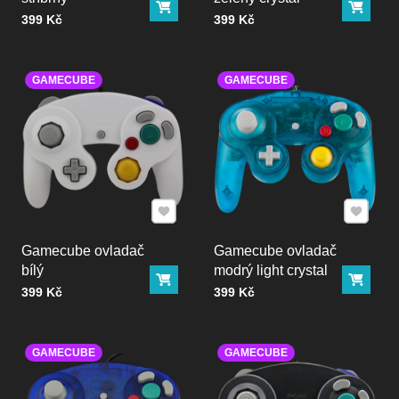
Do košíku
Do ko
Cena bez DPH
Cena bez DPH
399 Kč
399 Kč
GAMECUBE
GAMECUBE
Přidat k Oblíbeným
Přidat k
Gamecube ovladač
Gamecube ovladač
bílý
modrý light crystal
Do košíku
Do ko
Cena bez DPH
Cena bez DPH
399 Kč
399 Kč
GAMECUBE
GAMECUBE