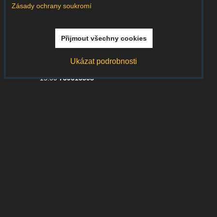
Zásady ochrany soukromí
Vše osobně testujeme
dlouhodobě a dost drsně
Přijmout všechny cookies
Vždy rádi poradíme
Ukázat podrobnosti
jsme tu pro Vás po/pá 8:00-
15:00
739616508
Výměna/vrácení
řešíme rychle a bez průtahů
Jsme tu s Vámi již 13 let
za tu dobu víme co a jak
Facebook
Instagram
Youtube
Whatsapp