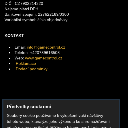
DIČ: CZ7902214320
Nejsme plátci DPH
Bankovní spojení: 227622189/0300
Variabilní symbol: číslo objednávky
KONTAKT
Email:
info@gamecontrol.cz
Telefon: +420739616508
Web:
www.gamecontrol.cz
Reklamace
Dodací podmínky
Facebook
Předvolby soukromí
Instagram
Soubory cookie používáme k vylepšení vaší návštěvy
Youtube
tohoto webu, k analýze jeho výkonu a ke shromažďování
Whatsapp
údajů o jeho používání. Můžeme k tomu použít nástroje a