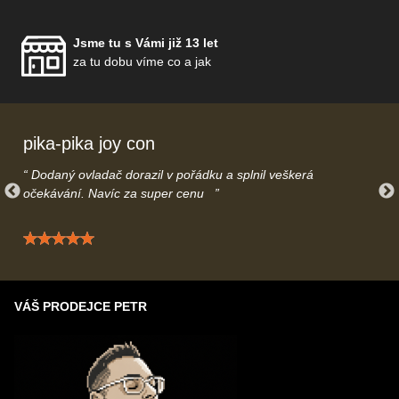
Jsme tu s Vámi již 13 let
za tu dobu víme co a jak
pika-pika joy con
Dodaný ovladač dorazil v pořádku a splnil veškerá
očekávání. Navíc za super cenu
Hodnocení: 5 / 5
VÁŠ PRODEJCE PETR