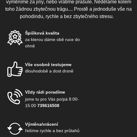
vyměníme za jiný, nebo vrátíme prašule. Něděláme kolem
toho žádnou zbytečnou trágu.... Prostě a jednoduše vše na
pohodindu, rychle a bez zbytečného stresu.
Špičková kvalita
za kterou dáme obě ruce do
ohně
Vše osobně testujeme
dlouhodobě a dost drsně
Vždy rádi poradíme
jsme tu pro Vás po/pá 8:00-
15:00
739616508
Výměna/vrácení
řešíme rychle a bez průtahů