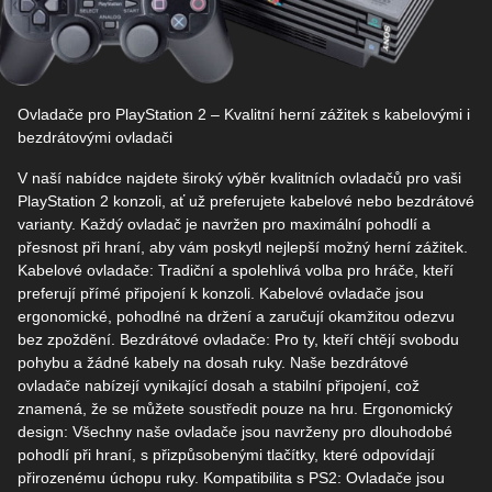
Ovladače pro PlayStation 2 – Kvalitní herní zážitek s kabelovými i
bezdrátovými ovladači
V naší nabídce najdete široký výběr kvalitních ovladačů pro vaši
PlayStation 2 konzoli, ať už preferujete kabelové nebo bezdrátové
varianty. Každý ovladač je navržen pro maximální pohodlí a
přesnost při hraní, aby vám poskytl nejlepší možný herní zážitek.
Kabelové ovladače: Tradiční a spolehlivá volba pro hráče, kteří
preferují přímé připojení k konzoli. Kabelové ovladače jsou
ergonomické, pohodlné na držení a zaručují okamžitou odezvu
bez zpoždění. Bezdrátové ovladače: Pro ty, kteří chtějí svobodu
pohybu a žádné kabely na dosah ruky. Naše bezdrátové
ovladače nabízejí vynikající dosah a stabilní připojení, což
znamená, že se můžete soustředit pouze na hru. Ergonomický
design: Všechny naše ovladače jsou navrženy pro dlouhodobé
pohodlí při hraní, s přizpůsobenými tlačítky, které odpovídají
přirozenému úchopu ruky. Kompatibilita s PS2: Ovladače jsou