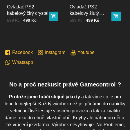
Ovladač PS2
Ovladač PS2
kabelový čirý crystal
kabelový žlutý
Do košíku
Do ko
crystal
Cena bez DPH
Před slevou:
Cena bez DPH
Před slevou:
599 Kč
499 Kč
599 Kč
499 Kč
Facebook
Instagram
Youtube
Whatsapp
No a proč nezkusit právě Gamecontrol ?
Protože jsme hráči stejně jako ty
a tak víme co je pro
tebe to nejlepší. Každý výrobek než jej přidáme do nabídky
velmi pečlivě testuje v ostrém provozu a tak za kvalitu
dáme ruku do ohně, vlastně obě. Kdyby ale náhodou něco,
tak vrácení je zdarma. Výrobek nevyhovuje- No Problemo,