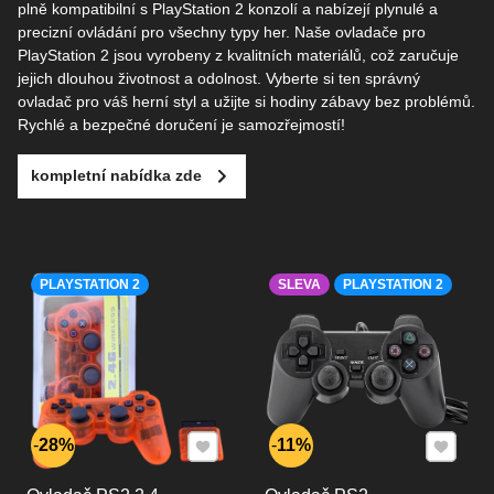
plně kompatibilní s PlayStation 2 konzolí a nabízejí plynulé a
precizní ovládání pro všechny typy her. Naše ovladače pro
PlayStation 2 jsou vyrobeny z kvalitních materiálů, což zaručuje
jejich dlouhou životnost a odolnost. Vyberte si ten správný
ovladač pro váš herní styl a užijte si hodiny zábavy bez problémů.
Rychlé a bezpečné doručení je samozřejmostí!
kompletní nabídka zde
PLAYSTATION 2
SLEVA
PLAYSTATION 2
Přidat k Oblíbeným
Přidat k
28%
11%