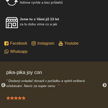
řešíme rychle a bez průtahů
Jsme tu s Vámi již 13 let
za tu dobu víme co a jak
Facebook
Instagram
Youtube
Whatsapp
pika-pika joy con
Dodaný ovladač dorazil v pořádku a splnil veškerá
očekávání. Navíc za super cenu
Hodnocení: 5 / 5