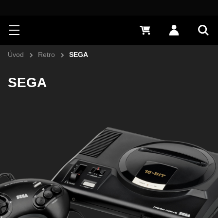
Hledat
Menu
0 Kč
Přihlásit s
Vyh
Úvod
Retro
SEGA
SEGA