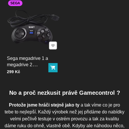
SEGA
Přidat k Oblíbeným
Sega megadrive 1 a
megadrive 2
Do košíku
ovladač
Cena bez DPH
299 Kč
No a proč nezkusit právě Gamecontrol ?
Protože jsme hráči stejně jako ty
a tak víme co je pro
tebe to nejlepší. Každý výrobek než jej přidáme do nabídky
velmi pečlivě testuje v ostrém provozu a tak za kvalitu
dáme ruku do ohně, vlastně obě. Kdyby ale náhodou něco,