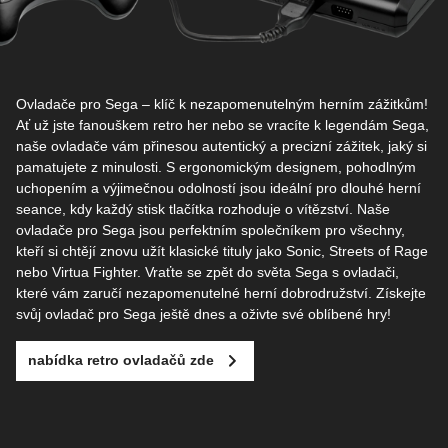
Ovladače pro Sega – klíč k nezapomenutelným herním zážitkům!
Ať už jste fanouškem retro her nebo se vracíte k legendám Sega,
naše ovladače vám přinesou autentický a precizní zážitek, jaký si
pamatujete z minulosti. S ergonomickým designem, pohodlným
uchopením a výjimečnou odolností jsou ideální pro dlouhé herní
seance, kdy každý stisk tlačítka rozhoduje o vítězství. Naše
ovladače pro Sega jsou perfektním společníkem pro všechny,
kteří si chtějí znovu užít klasické tituly jako Sonic, Streets of Rage
nebo Virtua Fighter. Vraťte se zpět do světa Sega s ovladači,
které vám zaručí nezapomenutelné herní dobrodružství. Získejte
svůj ovladač pro Sega ještě dnes a oživte své oblíbené hry!
nabídka retro ovladačů zde