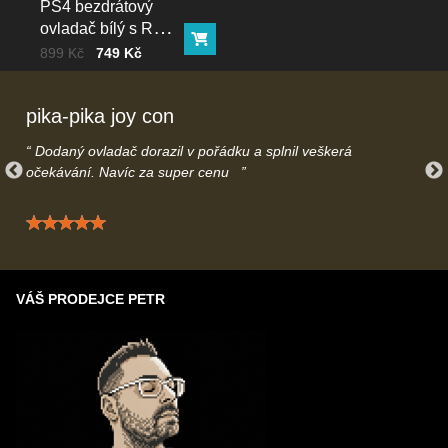
doručení. Pokud termín nebude náhodou vyhovovat je možné
PS4 bezdrátový
jednoduše objednávku přes e-mail/telefonicky stornovat.
ovladač bílý s RGB
Máte otázky ohledně dodání? Kontaktujte nás na
Do košíku
podsvícením
Cena bez DPH
Před slevou:
899 Kč
749 Kč
info@gamecontrol.cz
nebo telefonicky
739616508
– rádi Vás
uslyšíme.
pika-pika joy con
Dodaný ovladač dorazil v pořádku a splnil veškerá
očekávání. Navíc za super cenu
Hodnocení: 5 / 5
VÁŠ PRODEJCE PETR