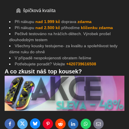
špičková kvalita
Při nákupu
nad 1.999 kč
doprava
zdarma
Při nákupu
nad 2.500 kč
přihodíme
klíčenku zdarma
Pečlivě testováno na
hráčích-dětech. Výrobek prošel
dlouhodobým testem
Všechny kousky testujeme- za kvalitu a spolehlivost tedy
dáme ruku do ohně
V případě nespokojenosti obratem řešíme
Potřebujete poradit? Volejte
+420739616508
A co zkusit náš top kousek?
Bluesky
Twitter
Facebook
Pinterest
Reddit
LinkedIn
WhatsApp
E-mail