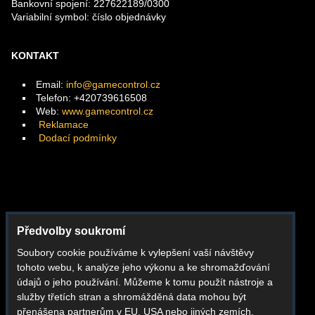
Bankovní spojení: 227622189/0300
Variabilní symbol: číslo objednávky
KONTAKT
Email:
info@gamecontrol.cz
Telefon: +420739616508
Web:
www.gamecontrol.cz
Reklamace
Dodací podmínky
Facebook
Předvolby soukromí
Instagram
Soubory cookie používáme k vylepšení vaší návštěvy
Youtube
tohoto webu, k analýze jeho výkonu a ke shromažďování
Whatsapp
údajů o jeho používání. Můžeme k tomu použít nástroje a
služby třetích stran a shromážděná data mohou být
přenášena partnerům v EU, USA nebo jiných zemích.