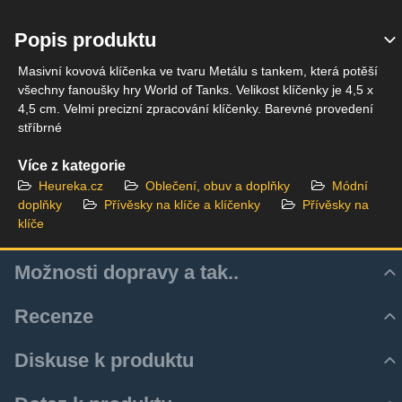
Popis produktu
Masivní kovová klíčenka ve tvaru Metálu s tankem, která potěší
všechny fanoušky hry World of Tanks. Velikost klíčenky je 4,5 x
4,5 cm. Velmi precizní zpracování klíčenky. Barevné provedení
stříbrné
Více z kategorie
Heureka.cz
Oblečení, obuv a doplňky
Módní
doplňky
Přívěsky na klíče a klíčenky
Přívěsky na
klíče
Možnosti dopravy a tak..
Recenze
Hodnocení produktu
Diskuse k produktu
Zatím bez hodnocení. Buďte první!
Z důvodu zrychlení a zjednodušení doručovacího procesu
Komentáře k produktu