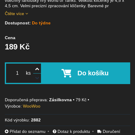
všechny fanoušky hry World of Tanks. Velikost klíčenky je 4,5 x
4,5 cm. Velmi precizní zpracování klíčenky. Barevné pr
Čtěte více
Dostupnost:
Do týdne
Cena
189 Kč
Do košíku
ks
Zásilkovna
•
79 Kč
•
Výrobce:
WooWoo
Kód výrobku:
2882
Přidat do seznamu
Dotaz k produktu
Doručení