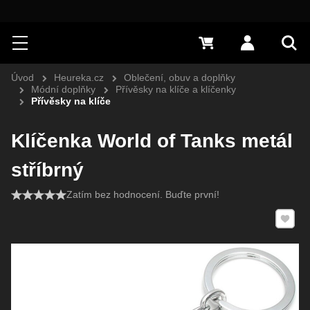
Hledat
Menu
0 Kč
Přihlásit s
Vyh
Úvod
Heureka.cz
Oblečení, obuv a doplňky
Módní doplňky
Přívěsky na klíče a klíčenky
Přívěsky na klíče
Klíčenka World of Tanks metál
stříbrný
Zatím bez hodnocení. Buďte první!
Přidat 