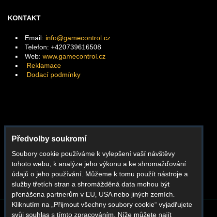
KONTAKT
Email:
info@gamecontrol.cz
Telefon: +420739616508
Web:
www.gamecontrol.cz
Reklamace
Dodací podmínky
Facebook
Předvolby soukromí
Instagram
Soubory cookie používáme k vylepšení vaší návštěvy
Youtube
tohoto webu, k analýze jeho výkonu a ke shromažďování
Whatsapp
údajů o jeho používání. Můžeme k tomu použít nástroje a
služby třetích stran a shromážděná data mohou být
přenášena partnerům v EU, USA nebo jiných zemích.
Kliknutím na „Přijmout všechny soubory cookie“ vyjadřujete
svůj souhlas s tímto zpracováním. Níže můžete najít