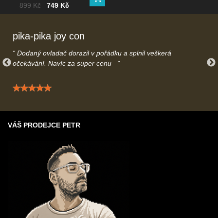
Máte otázky ohledně dodání? Kontaktujte nás na
Do košíku
podsvícením
Cena bez DPH
Před slevou:
899 Kč
749 Kč
info@gamecontrol.cz
nebo telefonicky
739616508
– rádi Vás
uslyšíme.
pika-pika joy con
Dodaný ovladač dorazil v pořádku a splnil veškerá
očekávání. Navíc za super cenu
Hodnocení: 5 / 5
VÁŠ PRODEJCE PETR