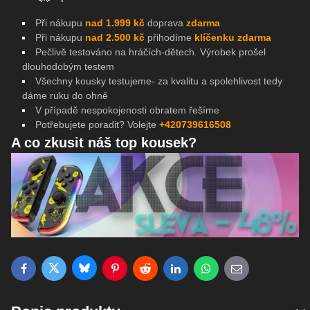
Při nákupu
nad 1.999 kč
doprava
zdarma
Při nákupu
nad 2.500 kč
přihodíme
klíčenku zdarma
Pečlivě testováno na
hráčích-dětech. Výrobek prošel
dlouhodobým testem
Všechny kousky testujeme- za kvalitu a spolehlivost tedy
dáme ruku do ohně
V případě nespokojenosti obratem řešíme
Potřebujete poradit? Volejte
+420739616508
A co zkusit náš top kousek?
Bluesky
Twitter
Facebook
Pinterest
Reddit
LinkedIn
WhatsApp
E-mail