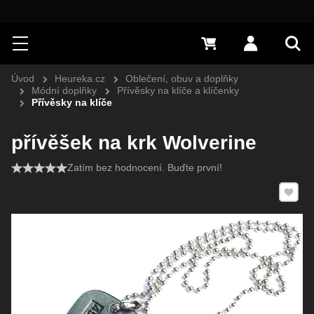
Hledat
Menu
0 Kč
Přihlásit s
Vyh
Úvod
Heureka.cz
Oblečení, obuv a doplňky
Módní doplňky
Přívěsky na klíče a klíčenky
Přívěsky na klíče
přívěšek na krk Wolverine
Zatím bez hodnocení. Buďte první!
Přidat 