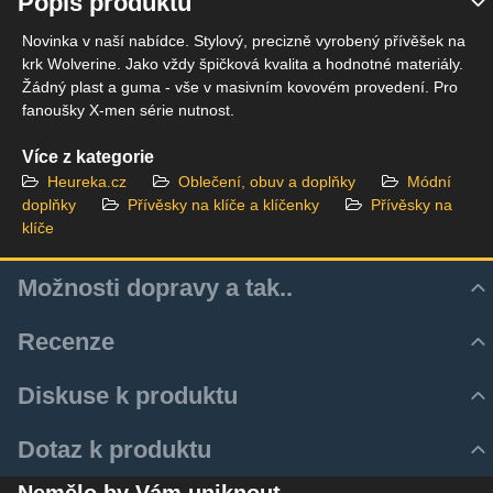
Popis produktu
Novinka v naší nabídce. Stylový, precizně vyrobený přívěšek na
krk Wolverine. Jako vždy špičková kvalita a hodnotné materiály.
Žádný plast a guma - vše v masivním kovovém provedení. Pro
fanoušky X-men série nutnost.
Více z kategorie
Heureka.cz
Oblečení, obuv a doplňky
Módní
doplňky
Přívěsky na klíče a klíčenky
Přívěsky na
klíče
Možnosti dopravy a tak..
Recenze
Hodnocení produktu
Diskuse k produktu
Zatím bez hodnocení. Buďte první!
Z důvodu zrychlení a zjednodušení doručovacího procesu
Komentáře k produktu
Dotaz k produktu
využíváme aktulně pouze služeb Zásilkovny.
Přidat recenzi
Zatím nejsou žádné komentáře! Buďte první!
Nový dotaz k produktu
Zásilku je tedy k Vám možné dodat několika způsoby: