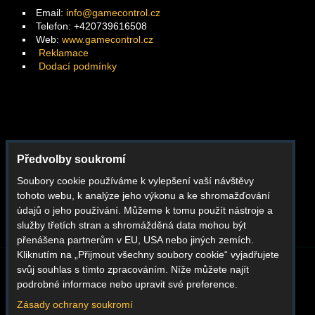
Email:
info@gamecontrol.cz
Telefon: +420739616508
Web:
www.gamecontrol.cz
Reklamace
Dodací podmínky
Facebook
Předvolby soukromí
Instagram
Soubory cookie používáme k vylepšení vaší návštěvy
Youtube
tohoto webu, k analýze jeho výkonu a ke shromažďování
Whatsapp
údajů o jeho používání. Můžeme k tomu použít nástroje a
služby třetích stran a shromážděná data mohou být
přenášena partnerům v EU, USA nebo jiných zemích.
Kliknutím na „Přijmout všechny soubory cookie“ vyjadřujete
svůj souhlas s tímto zpracováním. Níže můžete najít
BLOG
O NÁS
KONTAKT
REKLAMACE
podrobné informace nebo upravit své preference.
DODACÍ PODMÍNKY
OBCHODNÍ PODMÍNKY
GDPR
Zásady ochrany soukromí