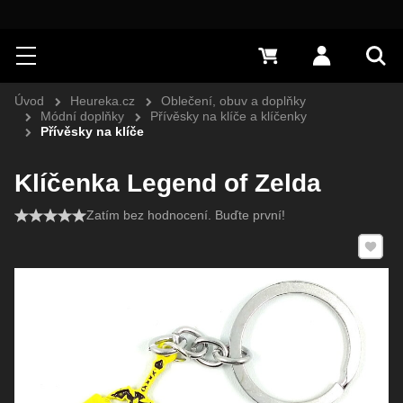
Hledat
Menu
0 Kč
Přihlásit s
Vyh
Úvod
Heureka.cz
Oblečení, obuv a doplňky
Módní doplňky
Přívěsky na klíče a klíčenky
Přívěsky na klíče
Klíčenka Legend of Zelda
Zatím bez hodnocení. Buďte první!
Přidat 