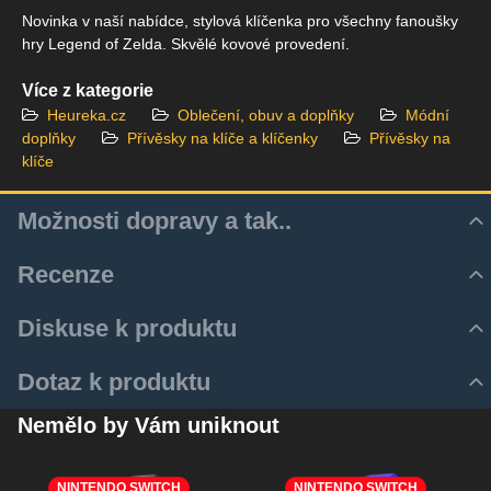
Novinka v naší nabídce, stylová klíčenka pro všechny fanoušky
hry Legend of Zelda. Skvělé kovové provedení.
Více z kategorie
Heureka.cz
Oblečení, obuv a doplňky
Módní
doplňky
Přívěsky na klíče a klíčenky
Přívěsky na
klíče
Možnosti dopravy a tak..
Recenze
Hodnocení produktu
Diskuse k produktu
Zatím bez hodnocení. Buďte první!
Z důvodu zrychlení a zjednodušení doručovacího procesu
Komentáře k produktu
Dotaz k produktu
využíváme aktulně pouze služeb Zásilkovny.
Přidat recenzi
Zatím nejsou žádné komentáře! Buďte první!
Nový dotaz k produktu
Zásilku je tedy k Vám možné dodat několika způsoby:
Nemělo by Vám uniknout
Nový komentář
JMÉNO
Z-BOX ( doručení do Z-Boxu, úložná doba 2 dny )
Výdejní místo zásilkovny ( doručení na fyzické výdejní
NINTENDO SWITCH
NINTENDO SWITCH