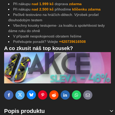
Při nákupu
nad 1.999 kč
doprava
zdarma
Při nákupu
nad 2.500 kč
přihodíme
klíčenku zdarma
Pečlivě testováno na
hráčích-dětech. Výrobek prošel
dlouhodobým testem
Všechny kousky testujeme- za kvalitu a spolehlivost tedy
dáme ruku do ohně
V případě nespokojenosti obratem řešíme
Potřebujete poradit? Volejte
+420739616508
A co zkusit náš top kousek?
Bluesky
Twitter
Facebook
Pinterest
Reddit
LinkedIn
WhatsApp
E-mail
Popis produktu