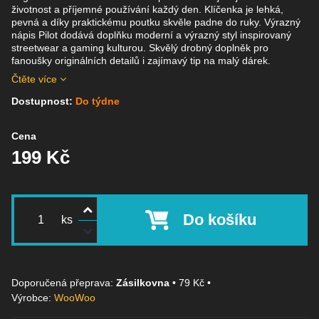
životnost a příjemné používání každý den. Klíčenka je lehká,
pevná a díky praktickému poutku skvěle padne do ruky. Výrazný
nápis Pilot dodává doplňku moderní a výrazný styl inspirovaný
streetwear a gaming kulturou. Skvělý drobný doplněk pro
fanoušky originálních detailů i zajímavý tip na malý dárek.
Čtěte více
Dostupnost:
Do týdne
Cena
199 Kč
Do košíku
ks
Zásilkovna
•
79 Kč
•
Výrobce:
WooWoo