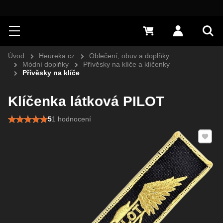
Hledat
Menu
0 Kč
Přihlásit s
Vyh
Úvod
Heureka.cz
Oblečení, obuv a doplňky
Módní doplňky
Přívěsky na klíče a klíčenky
Přívěsky na klíče
Klíčenka látková PILOT
5
1 hodnocení
Přidat 