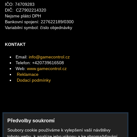
IČO: 74709283
DIČ: CZ7902214320
Nejsme plátci DPH
Bankovní spojení: 227622189/0300
Variabilní symbol: číslo objednávky
KONTAKT
Email:
info@gamecontrol.cz
Telefon: +420739616508
Web:
www.gamecontrol.cz
Reklamace
Dodací podmínky
Facebook
Předvolby soukromí
Instagram
Soubory cookie používáme k vylepšení vaší návštěvy
Youtube
tohoto webu, k analýze jeho výkonu a ke shromažďování