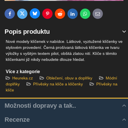
Bluesky
Twitter
Facebook
Pinterest
Reddit
LinkedIn
WhatsApp
E-mail
Popis produktu
Nové modely klíčenek v nabídce. Látkové, vyztužené klíčenky ve
stylovém provedení. Černá prošívaná látková klíčenka ve tvaru
výložky s vyšitým textem pilot, obšitá zlatou nití. Klíče s těmito
klíčenkami již nikdy nebudete dlouze hledat.
Více z kategorie
Heureka.cz
Oblečení, obuv a doplňky
Módní
doplňky
Přívěsky na klíče a klíčenky
Přívěsky na
klíče
Možnosti dopravy a tak..
Recenze