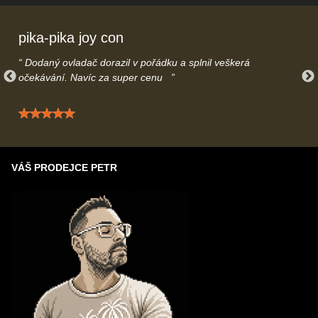
info@gamecontrol.cz
nebo telefonicky
739616508
– rádi Vás
uslyšíme.
pika-pika joy con
Dodaný ovladač dorazil v pořádku a splnil veškerá
očekávání. Navíc za super cenu
Hodnocení: 5 / 5
VÁŠ PRODEJCE PETR