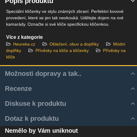
Popis produktu
Speciální klíčenky ve stylu známých zbraní. Perfektní kovové
provedení, které se jen tak neokouká. Udělejte dojem na své
kamarády. Označte si své klíče specifickou klíčenkou.
Více z kategorie
Heureka.cz
Oblečení, obuv a doplňky
Módní
doplňky
Přívěsky na klíče a klíčenky
Přívěsky na
klíče
Možnosti dopravy a tak..
Recenze
Hodnocení produktu
Diskuse k produktu
Zatím bez hodnocení. Buďte první!
Z důvodu zrychlení a zjednodušení doručovacího procesu
Komentáře k produktu
Dotaz k produktu
využíváme aktulně pouze služeb Zásilkovny.
Přidat recenzi
Zatím nejsou žádné komentáře! Buďte první!
Nový dotaz k produktu
Zásilku je tedy k Vám možné dodat několika způsoby:
Nemělo by Vám uniknout
Nový komentář