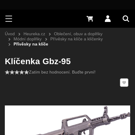
Hledat
Menu
0 Kč
Přihlásit s
Vyh
Úvod
Heureka.cz
Oblečení, obuv a doplňky
Módní doplňky
Přívěsky na klíče a klíčenky
Přívěsky na klíče
Klíčenka Gbz-95
Zatím bez hodnocení. Buďte první!
Přidat 