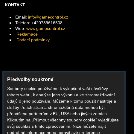
KONTAKT
Email:
info@gamecontrol.cz
Telefon: +420739616508
Web:
www.gamecontrol.cz
Reklamace
Dodací podmínky
Facebook
Předvolby soukromí
Instagram
Soubory cookie používáme k vylepšení vaší návštěvy
Youtube
tohoto webu, k analýze jeho výkonu a ke shromažďování
Whatsapp
údajů o jeho používání. Můžeme k tomu použít nástroje a
služby třetích stran a shromážděná data mohou být
přenášena partnerům v EU, USA nebo jiných zemích.
Kliknutím na „Přijmout všechny soubory cookie“ vyjadřujete
svůj souhlas s tímto zpracováním. Níže můžete najít
BLOG
O NÁS
KONTAKT
REKLAMACE
podrobné informace nebo upravit své preference.