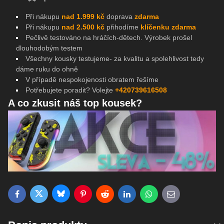
Při nákupu
nad 1.999 kč
doprava
zdarma
Při nákupu
nad 2.500 kč
přihodíme
klíčenku zdarma
Pečlivě testováno na
hráčích-dětech. Výrobek prošel
dlouhodobým testem
Všechny kousky testujeme- za kvalitu a spolehlivost tedy
dáme ruku do ohně
V případě nespokojenosti obratem řešíme
Potřebujete poradit? Volejte
+420739616508
A co zkusit náš top kousek?
Bluesky
Twitter
Facebook
Pinterest
Reddit
LinkedIn
WhatsApp
E-mail