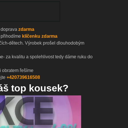
doprava
zdarma
přihodíme
klíčenku zdarma
čích-dětech. Výrobek prošel dlouhodobým
- za kvalitu a spolehlivost tedy dáme ruku do
i obratem řešíme
jte
+420739616508
náš top kousek?