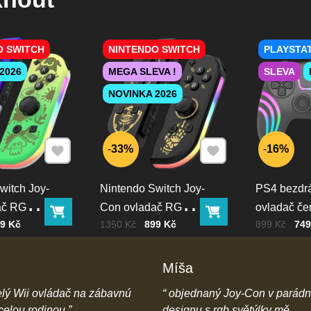
O SWITCH
NINTENDO SWITCH
PLAYSTAT
2026
MEGA SLEVA !
SLEVA
NOVINKA 2026
Přidat k Oblíbeným
Přidat k Oblíbeným
33%
16%
witch Joy-
Nintendo Switch Joy-
PS4 bezdr
ač RGB
Con ovladač RGB
ovladač če
Do košíku
Do košíku
PH
Cena bez DPH
Před slevou:
Cena bez D
Před slevou:
9 Kč
1350 Kč
899 Kč
899 Kč
749
černo-zlatý
podsvícen
Míša
lý Wii ovládač na zábavnú
objednaný Joy-Con v parád
 celou rodinou
designu s rgb světýlky mě