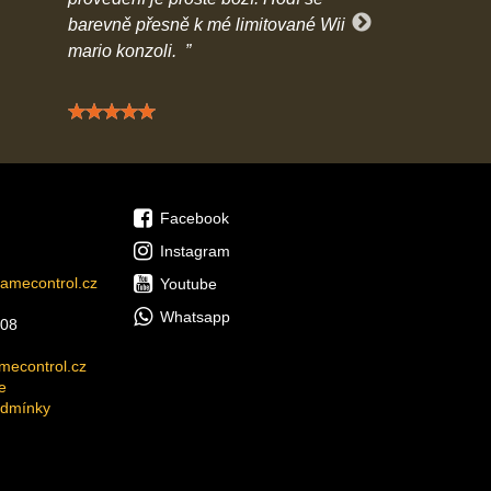
barevně přesně k mé limitované Wii
předčil mé oče
mario konzoli.
Hodnocení: 5 / 5
Hodn
Facebook
Instagram
amecontrol.cz
Youtube
Whatsapp
08
econtrol.cz
e
odmínky