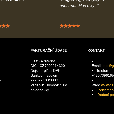
nadchnul. Moc díky..
Hodnocení: 5 / 5
Hodnocení: 5 / 5
FAKTURAČNÍ ÚDAJE
KONTAKT
IČO: 74709283
DIČ: CZ7902214320
Email:
info@g
Nejsme plátci DPH
Telefon:
Bankovní spojení:
+4207396165
a
227622189/0300
Variabilní symbol: číslo
Web:
www.gam
objednávky
Reklamac
Dodací p