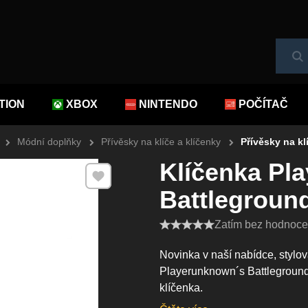
Hl
TION
XBOX
NINTENDO
POČÍTAČ
Módní doplňky
Přívěsky na klíče a klíčenky
Přívěsky na kl
Klíčenka Pl
Přidat k Oblíbeným
Battlegroun
Zatím bez hodnocen
Novinka v naší nabídce, stylo
Playerunknown´s Battleground
klíčenka.