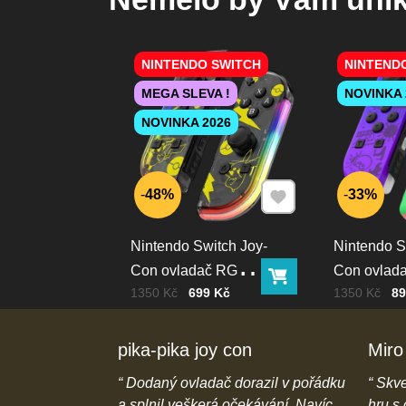
NINTENDO SWITCH
NINTEND
MEGA SLEVA !
NOVINKA 
NOVINKA 2026
Přidat k Oblíbeným
48%
33%
Nintendo Switch Joy-
Nintendo S
Con ovladač RGB
Con ovlad
Do košíku
Cena bez DPH
Před slevou:
Cena bez D
Před slevou:
1350 Kč
699 Kč
1350 Kč
89
Pika
squid color
pika-pika joy con
Miro
e popisu na
Dodaný ovladač dorazil v pořádku
Skve
a rychlé dodání
a splnil veškerá očekávání. Navíc
hru s