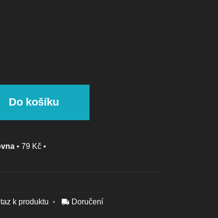
Do košíku
ovna
•
79 Kč
•
taz k produktu
Doručení