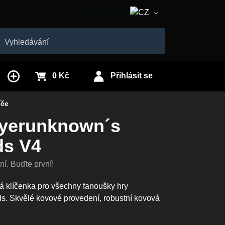
Czech Republic
Slovakia
edat
0 Kč
Přihlásit se
íče
ayerunknown´s
ds V4
í. Buďte první!
vá klíčenka pro všechny fanoušky hry
s. Skvělé kovové provedení, robustní kovová