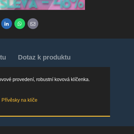
dit
LinkedIn
WhatsApp
E-mail
tu
Dotaz k produktu
vové provedení, robustní kovová klíčenka.
Přívěsky na klíče