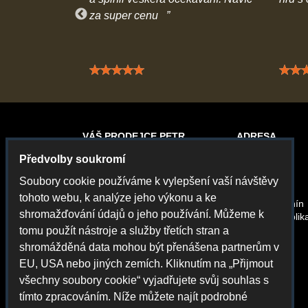
za super cenu
 5 / 5
Hodnocení: 5 / 5
VÁŠ PRODEJCE PETR
ADRESA
Předvolby soukromí
Gamecontrol
Petr Chvál
Soubory cookie používáme k vylepšení vaší návštěvy
Rybářská 13
tohoto webu, k analýze jeho výkonu a ke
69501 Hodonín
shromažďování údajů o jeho používání. Můžeme k
Česká Republik
tomu použít nástroje a služby třetích stran a
shromážděná data mohou být přenášena partnerům v
EU, USA nebo jiných zemích. Kliknutím na „Přijmout
všechny soubory cookie“ vyjadřujete svůj souhlas s
tímto zpracováním. Níže můžete najít podrobné