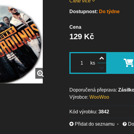
Čtěte více
Dostupnost:
Do týdne
Cena
129 Kč
ks
Zásilk
Výrobce:
WooWoo
Kód výrobku:
3842
Přidat do seznamu
Do