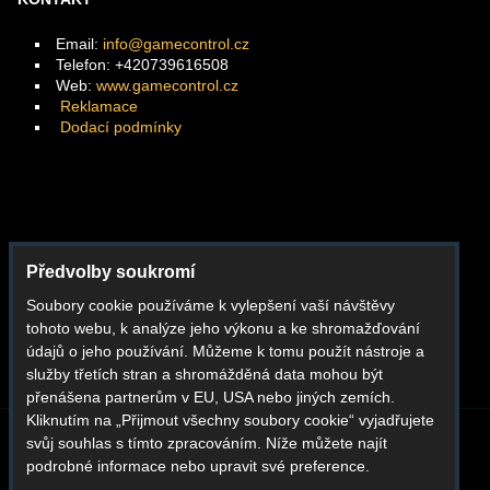
Email:
info@gamecontrol.cz
Telefon: +420739616508
Web:
www.gamecontrol.cz
Reklamace
Dodací podmínky
Facebook
Předvolby soukromí
Instagram
Soubory cookie používáme k vylepšení vaší návštěvy
Youtube
tohoto webu, k analýze jeho výkonu a ke shromažďování
Whatsapp
údajů o jeho používání. Můžeme k tomu použít nástroje a
služby třetích stran a shromážděná data mohou být
přenášena partnerům v EU, USA nebo jiných zemích.
Kliknutím na „Přijmout všechny soubory cookie“ vyjadřujete
svůj souhlas s tímto zpracováním. Níže můžete najít
BLOG
O NÁS
KONTAKT
REKLAMACE
podrobné informace nebo upravit své preference.