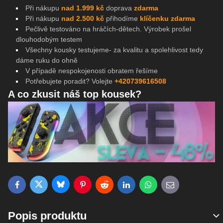
Při nákupu
nad 1.999 kč
doprava
zdarma
Při nákupu
nad 2.500 kč
přihodíme
klíčenku zdarma
Pečlivě testováno na
hráčích-dětech. Výrobek prošel
dlouhodobým testem
Všechny kousky testujeme- za kvalitu a spolehlivost tedy
dáme ruku do ohně
V případě nespokojenosti obratem řešíme
Potřebujete poradit? Volejte
+420739616508
A co zkusit náš top kousek?
Bluesky
Twitter
Facebook
Pinterest
Reddit
LinkedIn
WhatsApp
E-mail
Popis produktu