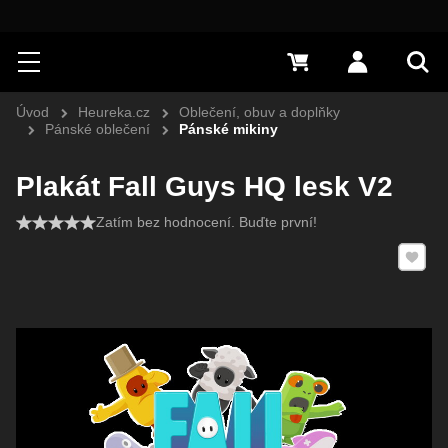
Hledat
Menu
0 Kč
Přihlásit s
Vyh
Úvod
Heureka.cz
Oblečení, obuv a doplňky
Pánské oblečení
Pánské mikiny
Plakát Fall Guys HQ lesk V2
Zatím bez hodnocení. Buďte první!
Přidat 