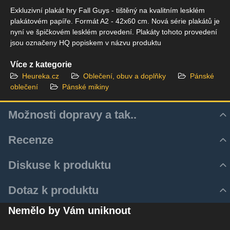
Exkluzivní plakát hry Fall Guys - tištěný na kvalitním lesklém
plakátovém papíře. Formát A2 - 42x60 cm. Nová série plakátů je
nyní ve špičkovém lesklém provedení. Plakáty tohoto provedení
jsou označeny HQ popiskem v názvu produktu
Více z kategorie
Heureka.cz
Oblečení, obuv a doplňky
Pánské
oblečení
Pánské mikiny
Možnosti dopravy a tak..
Recenze
Hodnocení produktu
Diskuse k produktu
Zatím bez hodnocení. Buďte první!
Z důvodu zrychlení a zjednodušení doručovacího procesu
Komentáře k produktu
Dotaz k produktu
využíváme aktulně pouze služeb Zásilkovny.
Přidat recenzi
Zatím nejsou žádné komentáře! Buďte první!
Nový dotaz k produktu
Zásilku je tedy k Vám možné dodat několika způsoby:
Nemělo by Vám uniknout
Nový komentář
JMÉNO
Z-BOX ( doručení do Z-Boxu, úložná doba 2 dny )