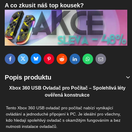
A co zkusit náš top kousek?
Bluesky
Twitter
Facebook
Pinterest
Reddit
LinkedIn
WhatsApp
E-mail
Popis produktu
Xbox 360 USB Ovladač pro Počítač – Spolehlivá léty
ověřená konstrukce
Tento Xbox 360 USB ovladač pro počítač nabízí vynikající
ovládání a jednoduché připojení k PC. Je ideální pro všechny,
kdo hledají spolehlivý ovladač s okamžitým fungováním a bez
nutnosti instalace ovladačů.