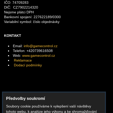
IČO: 74709283
DIČ: CZ7902214320
Nejsme plátci DPH
Bankovní spojení: 227622189/0300
Variabilní symbol: číslo objednávky
KONTAKT
Email:
info@gamecontrol.cz
Telefon: +420739616508
Web:
www.gamecontrol.cz
Reklamace
Dodací podmínky
Facebook
Předvolby soukromí
Instagram
Soubory cookie používáme k vylepšení vaší návštěvy
Youtube
tohoto webu, k analýze jeho výkonu a ke shromažďování