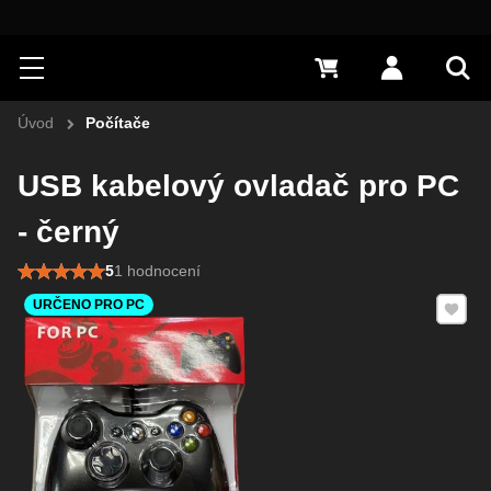
Hledat
Menu
0 Kč
Přihlásit s
Vyh
Úvod
Počítače
USB kabelový ovladač pro PC
- černý
5
1 hodnocení
Přidat 
URČENO PRO PC