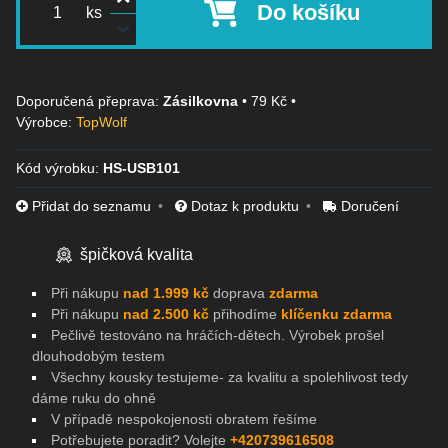
Do košíku
ks
Zásilkovna
•
79 Kč
•
Výrobce:
TopWolf
Kód výrobku:
HS-USB101
Přidat do seznamu
Dotaz k produktu
Doručení
špičková kvalita
Při nákupu
nad 1.999 kč
doprava
zdarma
Při nákupu
nad 2.500 kč
přihodíme
klíčenku zdarma
Pečlivě testováno na
hráčích-dětech. Výrobek prošel
dlouhodobým testem
Všechny kousky testujeme- za kvalitu a spolehlivost tedy
dáme ruku do ohně
V případě nespokojenosti obratem řešíme
Potřebujete poradit? Volejte
+420739616508