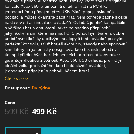
ovladač ti přináší autentické herní zážitky, které znáš z originální
konzole Xbox 360, a umožní ti snadno hrát na PC díky
jednoduchému připojení přes USB. Stačí připojit ovladač k
počítači a můžeš okamžitě začít hrát. Není potřeba žádné složité
nastavování ani instalace ovladačů. Ovladač je plně kompatibilní
s většinou her a emulátorů, takže se snadno přizpůsobí
jakýmkoliv hrám, které máš na PC. S pohodlným tvarem, dobře
umístěnými tlačítky a citlivými analogy ti tento ovladač poskytne
perfektní kontrolu, ať už hraješ akční hry, závody nebo sportovní
simulátory. Ergonomický design ovladače ti zajistí pohodlný
úchop i při dlouhých herních seancích, a robustní konstrukce
garantuje dlouhou životnost. Xbox 360 USB ovladač pro PC je
ideální volba pro každého, kdo hledá skvělé ovládání,
jednoduché připojení a pohodlí během hraní.
Čtěte více
Dostupnost:
Do týdne
Cena
Před slevou:
599 Kč
499 Kč