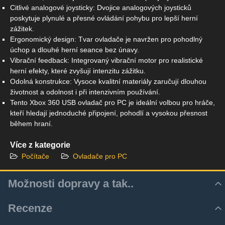
Citlivé analogové joysticky: Dvojice analogových joysticků
poskytuje plynulé a přesné ovládání pohybu pro lepší herní
zážitek.
Ergonomický design: Tvar ovladače je navržen pro pohodlný
úchop a dlouhé herní seance bez únavy.
Vibrační feedback: Integrovaný vibrační motor pro realistické
herní efekty, které zvyšují intenzitu zážitku.
Odolná konstrukce: Vysoce kvalitní materiály zaručují dlouhou
životnost a odolnost i při intenzivním používání.
Tento Xbox 360 USB ovladač pro PC je ideální volbou pro hráče,
kteří hledají jednoduché připojení, pohodlí a vysokou přesnost
během hraní.
Více z kategorie
Počítače
Ovladače pro PC
Možnosti dopravy a tak..
Recenze