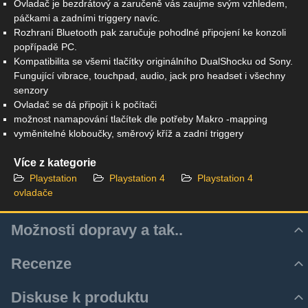
Ovladač je bezdrátový a zaručeně vás zaujme svým vzhledem,
páčkami a zadními triggery navíc.
Rozhraní Bluetooth pak zaručuje pohodlné připojení ke konzoli
popřípadě PC.
Kompatibilita se všemi tlačítky originálního DualShocku od Sony.
Fungující vibrace, touchpad, audio, jack pro headset i všechny
senzory
Ovladač se dá připojit i k počítači
možnost namapování tlačítek dle potřeby Makro -mapping
vyměnitelné kloboučky, směrový kříž a zadní triggery
Více z kategorie
Playstation
Playstation 4
Playstation 4
ovladače
Možnosti dopravy a tak..
Recenze
Hodnocení produktu
Diskuse k produktu