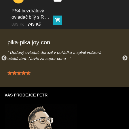
vytvoření objednávky budeme informovat ohledně termínu
doručení. Pokud termín nebude náhodou vyhovovat je možné
PS4 bezdrátový
jednoduše objednávku přes e-mail/telefonicky stornovat.
ovladač bílý s RGB
Máte otázky ohledně dodání? Kontaktujte nás na
Do košíku
podsvícením
Cena bez DPH
Před slevou:
899 Kč
749 Kč
info@gamecontrol.cz
nebo telefonicky
739616508
– rádi Vás
uslyšíme.
pika-pika joy con
Dodaný ovladač dorazil v pořádku a splnil veškerá
očekávání. Navíc za super cenu
Hodnocení: 5 / 5
VÁŠ PRODEJCE PETR