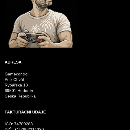
ADRESA
Gamecontrol
Petr Chvál
Rybářská 13
69501 Hodonín
Česká Republika
FAKTURAČNÍ ÚDAJE
IČO: 74709283
DIČ: CZ7902214320