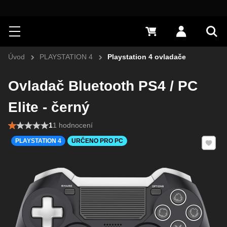
Hledat
Menu
0 Kč
Přihlásit s
Vyh
Úvod
PLAYSTATION 4
Playstation 4 ovladače
Ovladač Bluetooth PS4 / PC
Elite - černý
1
1 hodnocení
Přidat 
PLAYSTATION 4
URČENO PRO PC