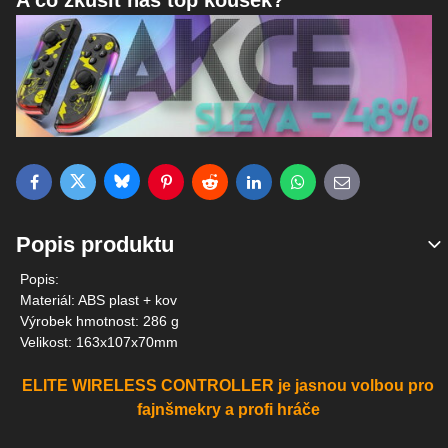
A co zkusit náš top kousek?
Bluesky
Twitter
Facebook
Pinterest
Reddit
LinkedIn
WhatsApp
E-mail
Popis produktu
Popis:
Materiál: ABS plast + kov
Výrobek hmotnost: 286 g
Velikost: 163x107x70mm
ELITE WIRELESS CONTROLLER je jasnou volbou pro
fajnšmekry a profi hráče