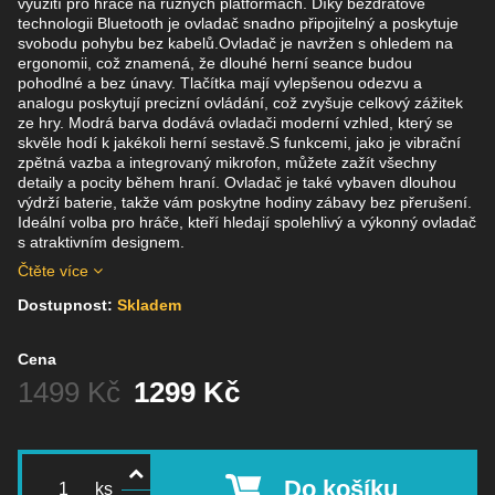
využití pro hráče na různých platformách. Díky bezdrátové
technologii Bluetooth je ovladač snadno připojitelný a poskytuje
svobodu pohybu bez kabelů.Ovladač je navržen s ohledem na
ergonomii, což znamená, že dlouhé herní seance budou
pohodlné a bez únavy. Tlačítka mají vylepšenou odezvu a
analogu poskytují precizní ovládání, což zvyšuje celkový zážitek
ze hry. Modrá barva dodává ovladači moderní vzhled, který se
skvěle hodí k jakékoli herní sestavě.S funkcemi, jako je vibrační
zpětná vazba a integrovaný mikrofon, můžete zažít všechny
detaily a pocity během hraní. Ovladač je také vybaven dlouhou
výdrží baterie, takže vám poskytne hodiny zábavy bez přerušení.
Ideální volba pro hráče, kteří hledají spolehlivý a výkonný ovladač
s atraktivním designem.
Čtěte více
Dostupnost:
Skladem
Cena
Před slevou:
1499 Kč
1299 Kč
Do košíku
ks