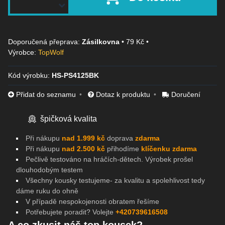
Zásilkovna
•
79 Kč
•
Výrobce:
TopWolf
Kód výrobku:
HS-PS4125BK
Přidat do seznamu
Dotaz k produktu
Doručení
špičková kvalita
Při nákupu
nad 1.999 kč
doprava
zdarma
Při nákupu
nad 2.500 kč
přihodíme
klíčenku zdarma
Pečlivě testováno na
hráčích-dětech. Výrobek prošel
dlouhodobým testem
Všechny kousky testujeme- za kvalitu a spolehlivost tedy
dáme ruku do ohně
V případě nespokojenosti obratem řešíme
Potřebujete poradit? Volejte
+420739616508