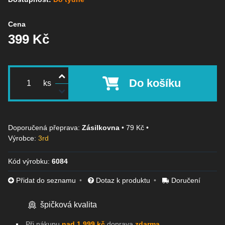
Cena
399 Kč
Do košíku
ks
Zásilkovna
•
79 Kč
•
Výrobce:
3rd
Kód výrobku:
6084
Přidat do seznamu
Dotaz k produktu
Doručení
špičková kvalita
Při nákupu
nad 1.999 kč
doprava
zdarma