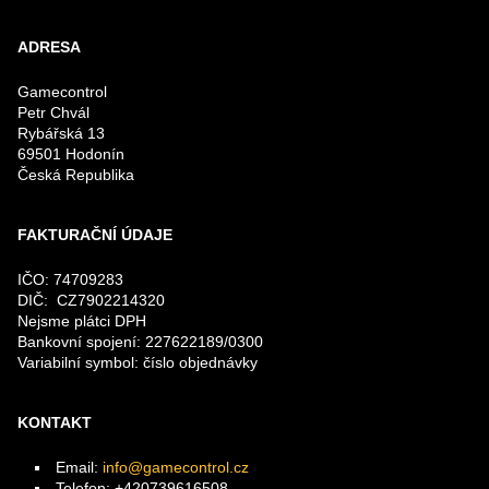
ADRESA
Gamecontrol
Petr Chvál
Rybářská 13
69501 Hodonín
Česká Republika
FAKTURAČNÍ ÚDAJE
IČO: 74709283
DIČ: CZ7902214320
Nejsme plátci DPH
Bankovní spojení: 227622189/0300
Variabilní symbol: číslo objednávky
KONTAKT
Email:
info@gamecontrol.cz
Telefon: +420739616508