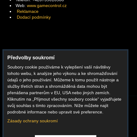
Web:
www.gamecontrol.cz
Reklamace
Dodací podmínky
Facebook
Předvolby soukromí
Instagram
Soubory cookie používáme k vylepšení vaší návštěvy
Youtube
tohoto webu, k analýze jeho výkonu a ke shromažďování
Whatsapp
údajů o jeho používání. Můžeme k tomu použít nástroje a
služby třetích stran a shromážděná data mohou být
přenášena partnerům v EU, USA nebo jiných zemích.
Kliknutím na „Přijmout všechny soubory cookie“ vyjadřujete
svůj souhlas s tímto zpracováním. Níže můžete najít
BLOG
O NÁS
KONTAKT
REKLAMACE
podrobné informace nebo upravit své preference.
DODACÍ PODMÍNKY
OBCHODNÍ PODMÍNKY
GDPR
Zásady ochrany soukromí