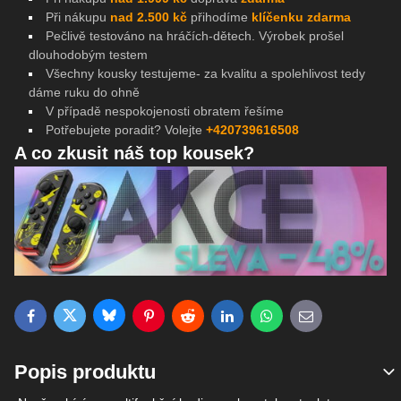
Při nákupu
nad 2.500 kč
přihodíme
klíčenku zdarma
Pečlivě testováno na
hráčích-dětech. Výrobek prošel
dlouhodobým testem
Všechny kousky testujeme- za kvalitu a spolehlivost tedy
dáme ruku do ohně
V případě nespokojenosti obratem řešíme
Potřebujete poradit? Volejte
+420739616508
A co zkusit náš top kousek?
Bluesky
Twitter
Facebook
Pinterest
Reddit
LinkedIn
WhatsApp
E-mail
Popis produktu