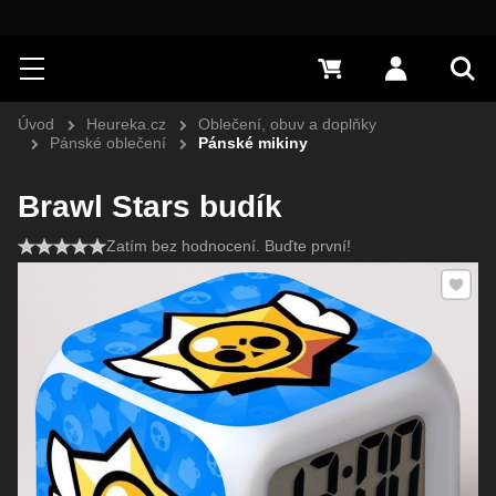
Hledat
Menu
0 Kč
Přihlásit s
Vyh
Úvod
Heureka.cz
Oblečení, obuv a doplňky
Pánské oblečení
Pánské mikiny
Brawl Stars budík
Zatím bez hodnocení. Buďte první!
Přidat 