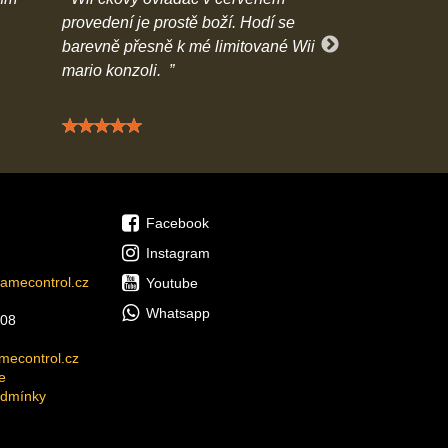
provedení je prostě boží. Hodí se
- těžko se vybí
barevně přesně k mé limitované Wii
předčil mé oče
mario konzoli.
Hodnocení: 5 / 5
Hodn
Facebook
Instagram
amecontrol.cz
Youtube
Whatsapp
08
econtrol.cz
e
odmínky