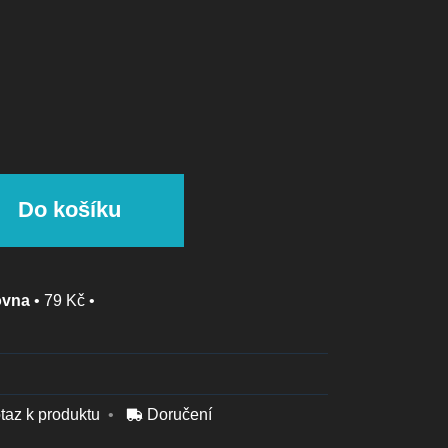
Do košíku
ovna
•
79 Kč
•
taz k produktu
Doručení