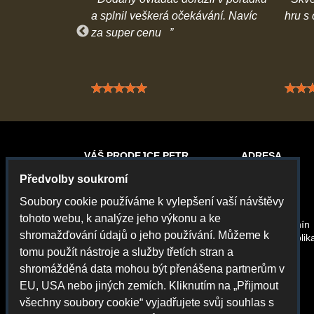
a rychlé dodání
a splnil veškerá očekávání. Navíc
hru s
za super cenu
 5 / 5
Hodnocení: 5 / 5
VÁŠ PRODEJCE PETR
ADRESA
Předvolby soukromí
Gamecontrol
Petr Chvál
Soubory cookie používáme k vylepšení vaší návštěvy
Rybářská 13
tohoto webu, k analýze jeho výkonu a ke
69501 Hodonín
shromažďování údajů o jeho používání. Můžeme k
Česká Republik
tomu použít nástroje a služby třetích stran a
shromážděná data mohou být přenášena partnerům v
EU, USA nebo jiných zemích. Kliknutím na „Přijmout
všechny soubory cookie“ vyjadřujete svůj souhlas s