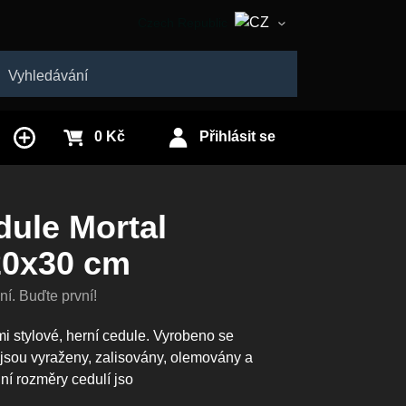
Czech Republic
Slovakia
edat
0 Kč
Přihlásit se
dule Mortal
20x30 cm
í. Buďte první!
i stylové, herní cedule. Vyrobeno se
jsou vyraženy, zalisovány, olemovány a
ní rozměry cedulí jso