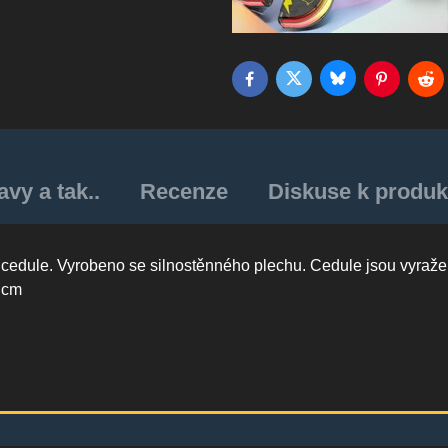
Bluesky
Twitter
Facebook
Pinterest
Red
vy a tak..
Recenze
Diskuse k produk
í cedule. Vyrobeno se silnostěnného plechu. Cedule jsou vyraže
0 cm