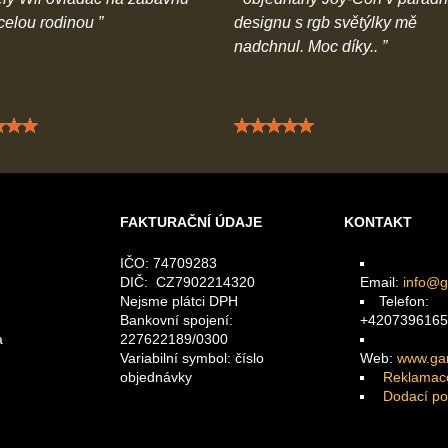
 celou rodinou
designu s rgb světýlky mě
nadchnul. Moc díky..
Hodnocení: 5 / 5
Hodnocení: 5 / 5
FAKTURAČNÍ ÚDAJE
KONTAKT
IČO: 74709283
DIČ: CZ7902214320
Email:
info@g
Nejsme plátci DPH
Telefon:
Bankovní spojení:
+4207396165
a
227622189/0300
Variabilní symbol: číslo
Web:
www.gam
objednávky
Reklamac
Dodací p