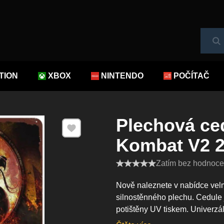
Hl
TION
XBOX
NINTENDO
POČÍTAČ
Plechová ce
Přidat k Oblíbeným
Kombat V2 
Zatím bez hodnocen
Nově naleznete v nabídce velm
silnostěnného plechu. Cedule 
potištěny UV tiskem. Univerzál