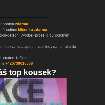
doprava
zdarma
přihodíme
klíčenku zdarma
čích-dětech. Výrobek prošel dlouhodobým
- za kvalitu a spolehlivost tedy dáme ruku do
i obratem řešíme
jte
+420739616508
náš top kousek?