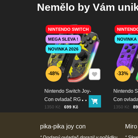
Nemělo by Vám uni
NINTENDO SWITCH
NINTEND
MEGA SLEVA !
NOVINKA 
NOVINKA 2026
Přidat k Oblíbeným
48%
33%
Nintendo Switch Joy-
Nintendo S
Con ovladač RGB
Con ovlad
Do košíku
Cena bez DPH
Před slevou:
Cena bez D
Před slevou:
1350 Kč
699 Kč
1350 Kč
89
Pika
squid color
pika-pika joy con
Miro
e popisu na
Dodaný ovladač dorazil v pořádku
Skve