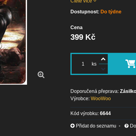
Čtěte více
Dostupnost:
Do týdne
Cena
399 Kč
ks
Zásilk
Výrobce:
WooWoo
Kód výrobku:
6644
Přidat do seznamu
Do