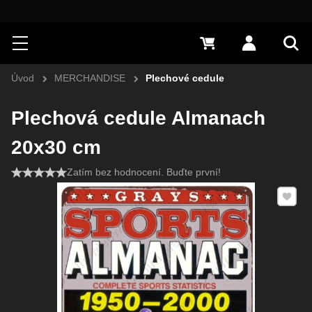
Hledat
Menu
0 Kč
Přihlásit s
Vyh
Úvod
MERCHANDISE
Plechové cedule
Plechová cedule Almanach
20x30 cm
Zatím bez hodnocení. Buďte první!
Přidat 