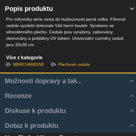
Popis produktu
Pro milovníky série cesta do budoucnosti jasná volba. Filmová
cedule vyzdobí dokonale Váš herní koutek. Vyrobeno se
silnostěnného plechu. Cedule jsou vyraženy, zalisovány,
olemovány a potištěny UV tiskem. Univerzální rozměry cedulí
jsou 20x30 cm
Více z kategorie
MERCHANDISE
Plechové cedule
Možnosti dopravy a tak..
Recenze
Hodnocení produktu
Diskuse k produktu
Zatím bez hodnocení. Buďte první!
Z důvodu zrychlení a zjednodušení doručovacího procesu
Komentáře k produktu
Dotaz k produktu
využíváme aktulně pouze služeb Zásilkovny.
Přidat recenzi
Zatím nejsou žádné komentáře! Buďte první!