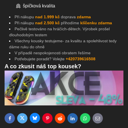
špičková kvalita
Při nákupu
nad 1.999 kč
doprava
zdarma
Při nákupu
nad 2.500 kč
přihodíme
klíčenku zdarma
Pečlivě testováno na
hráčích-dětech. Výrobek prošel
dlouhodobým testem
Všechny kousky testujeme- za kvalitu a spolehlivost tedy
dáme ruku do ohně
V případě nespokojenosti obratem řešíme
Potřebujete poradit? Volejte
+420739616508
A co zkusit náš top kousek?
Bluesky
Twitter
Facebook
Pinterest
Reddit
LinkedIn
WhatsApp
E-mail