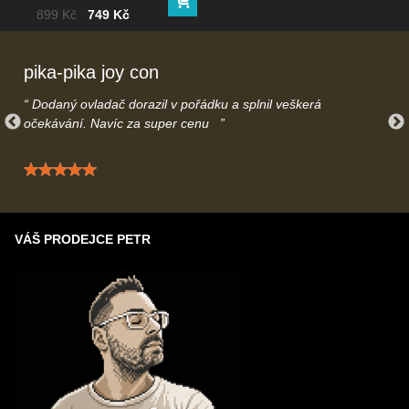
Máte otázky ohledně dodání? Kontaktujte nás na
Do košíku
podsvícením
Cena bez DPH
Před slevou:
899 Kč
749 Kč
info@gamecontrol.cz
nebo telefonicky
739616508
– rádi Vás
uslyšíme.
pika-pika joy con
Dodaný ovladač dorazil v pořádku a splnil veškerá
očekávání. Navíc za super cenu
Hodnocení: 5 / 5
VÁŠ PRODEJCE PETR