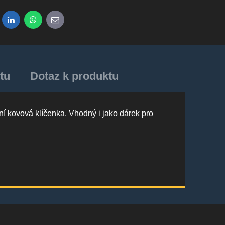
dit
LinkedIn
WhatsApp
E-mail
tu
Dotaz k produktu
ní kovová klíčenka. Vhodný i jako dárek pro