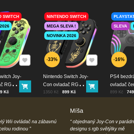
O SWITCH
NINTENDO SWITCH
PLAYSTAT
2026
MEGA SLEVA !
SLEVA
NOVINKA 2026
Přidat k Oblíbeným
Přidat k Oblíbeným
33%
16%
witch Joy-
Nintendo Switch Joy-
PS4 bezdr
ač RGB
Con ovladač RGB
ovladač če
Do košíku
Do košíku
PH
Cena bez DPH
Před slevou:
Cena bez D
Před slevou:
9 Kč
1350 Kč
899 Kč
899 Kč
749
černo-zlatý
podsvícen
Míša
lý Wii ovládač na zábavnú
objednaný Joy-Con v parád
 celou rodinou
designu s rgb světýlky mě