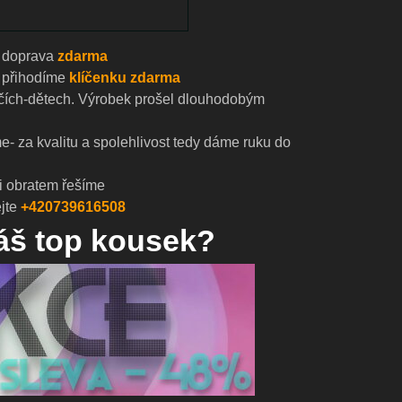
doprava
zdarma
přihodíme
klíčenku zdarma
čích-dětech. Výrobek prošel dlouhodobým
- za kvalitu a spolehlivost tedy dáme ruku do
i obratem řešíme
jte
+420739616508
náš top kousek?