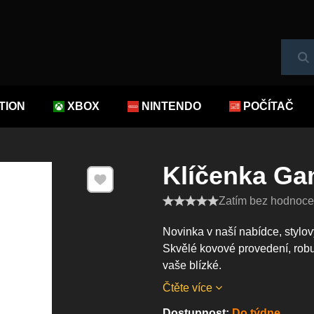
Hl
TION
XBOX
NINTENDO
POČÍTAČ
Klíčenka G
Přidat k Oblíbeným
Zatím bez hodnocen
Novinka v naší nabídce, stylov
Skvělé kovové provedení, robu
vaše blízké.
Čtěte více
Dostupnost:
Do týdne