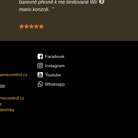
barevně přesně k mé limitované Wii
předčil mé oče
mario konzoli.
Hodnocení: 5 / 5
Hodn
Facebook
Instagram
amecontrol.cz
Youtube
Whatsapp
08
econtrol.cz
e
odmínky