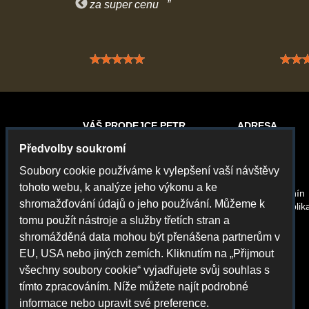
za super cenu
 5 / 5
Hodnocení: 5 / 5
VÁŠ PRODEJCE PETR
ADRESA
Předvolby soukromí
Gamecontrol
Petr Chvál
Soubory cookie používáme k vylepšení vaší návštěvy
Rybářská 13
tohoto webu, k analýze jeho výkonu a ke
69501 Hodonín
shromažďování údajů o jeho používání. Můžeme k
Česká Republik
tomu použít nástroje a služby třetích stran a
shromážděná data mohou být přenášena partnerům v
EU, USA nebo jiných zemích. Kliknutím na „Přijmout
všechny soubory cookie“ vyjadřujete svůj souhlas s
tímto zpracováním. Níže můžete najít podrobné
informace nebo upravit své preference.