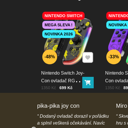
NINTENDO SWITCH
NINTEND
MEGA SLEVA !
NOVINKA 
NOVINKA 2026
Přidat k Oblíbeným
48%
33%
Nintendo Switch Joy-
Nintendo S
Con ovladač RGB
Con ovlad
Do košíku
Cena bez DPH
Před slevou:
Cena bez D
Před slevou:
1350 Kč
699 Kč
1350 Kč
89
Pika
squid color
pika-pika joy con
Miro
e popisu na
Dodaný ovladač dorazil v pořádku
Skve
a rychlé dodání
a splnil veškerá očekávání. Navíc
hru s