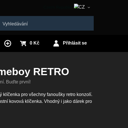
Czech Republic
Slovakia
edat
0 Kč
Přihlásit se
ameboy RETRO
í. Buďte první!
ý klíčenka pro všechny fanoušky retro konzolí.
stní kovová klíčenka. Vhodný i jako dárek pro