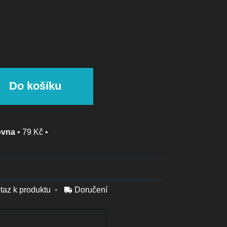
Do košíku
ovna
•
79 Kč
•
taz k produktu
Doručení