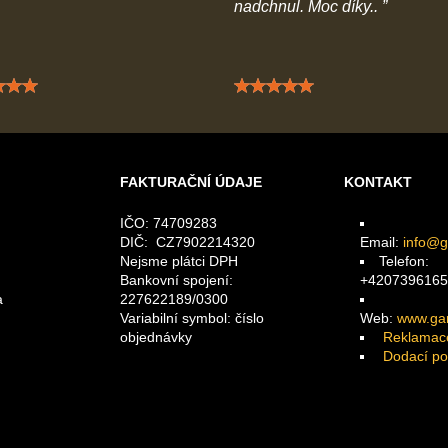
nadchnul. Moc díky..
Hodnocení: 5 / 5
Hodnocení: 5 / 5
FAKTURAČNÍ ÚDAJE
KONTAKT
IČO: 74709283
DIČ: CZ7902214320
Email:
info@g
Nejsme plátci DPH
Telefon:
Bankovní spojení:
+4207396165
a
227622189/0300
Variabilní symbol: číslo
Web:
www.gam
objednávky
Reklamac
Dodací p