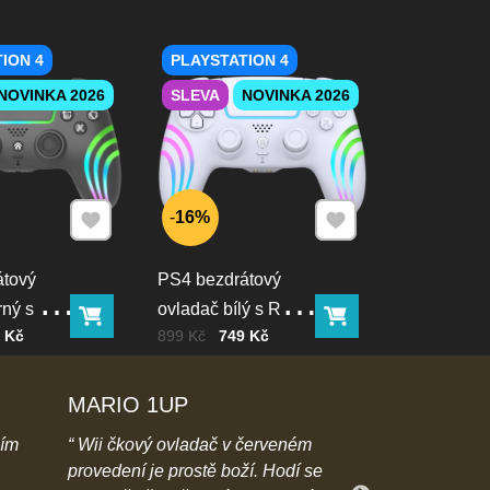
ION 4
PLAYSTATION 4
NOVINKA 2026
SLEVA
NOVINKA 2026
Přidat k Oblíbeným
Přidat k Oblíbeným
16%
átový
PS4 bezdrátový
rný s RGB
ovladač bílý s RGB
Do košíku
Do košíku
PH
Cena bez DPH
Před slevou:
 Kč
899 Kč
749 Kč
ím
podsvícením
MARIO 1UP
Sárinka123
ním
Wii čkový ovladač v červeném
moc pěkná na
provedení je prostě boží. Hodí se
- těžko se vybí