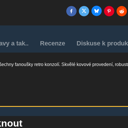
Bluesky
Twitter
Facebook
Pinterest
Red
vy a tak..
Recenze
Diskuse k produk
všechny fanoušky retro konzolí. Skvělé kovové provedení, robust
knout