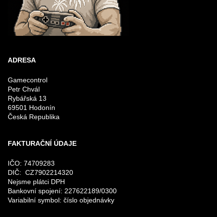
ADRESA
Gamecontrol
Petr Chvál
Rybářská 13
69501 Hodonín
Česká Republika
FAKTURAČNÍ ÚDAJE
IČO: 74709283
DIČ: CZ7902214320
Nejsme plátci DPH
Bankovní spojení: 227622189/0300
Variabilní symbol: číslo objednávky