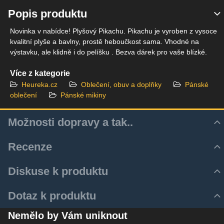
Popis produktu
Novinka v nabídce! Plyšový Pikachu. Pikachu je vyroben z vysoce
kvalitní plyše a bavlny, prostě heboučkost sama. Vhodné na
výstavku, ale klidně i do pelíšku . Bezva dárek pro vaše blízké.
Více z kategorie
Heureka.cz
Oblečení, obuv a doplňky
Pánské
oblečení
Pánské mikiny
Možnosti dopravy a tak..
Recenze
Hodnocení produktu
Diskuse k produktu
Zatím bez hodnocení. Buďte první!
Z důvodu zrychlení a zjednodušení doručovacího procesu
Komentáře k produktu
Dotaz k produktu
využíváme aktulně pouze služeb Zásilkovny.
Přidat recenzi
Zatím nejsou žádné komentáře! Buďte první!
Nový dotaz k produktu
Zásilku je tedy k Vám možné dodat několika způsoby:
Nemělo by Vám uniknout
Nový komentář