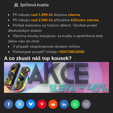
špičková kvalita
Při nákupu
nad 1.999 kč
doprava
zdarma
Při nákupu
nad 2.500 kč
přihodíme
klíčenku zdarma
Pečlivě testováno na
hráčích-dětech. Výrobek prošel
dlouhodobým testem
Všechny kousky testujeme- za kvalitu a spolehlivost tedy
dáme ruku do ohně
V případě nespokojenosti obratem řešíme
Potřebujete poradit? Volejte
+420739616508
A co zkusit náš top kousek?
Bluesky
Twitter
Facebook
Pinterest
Reddit
LinkedIn
WhatsApp
E-mail