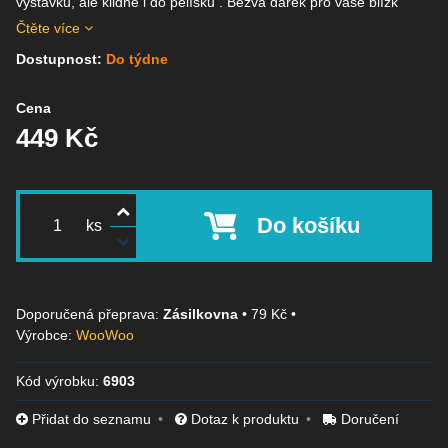
výstavku, ale klidně i do pelíšku . Bezva dárek pro vaše blízk
Čtěte více
Dostupnost:
Do týdne
Cena
449 Kč
Do košíku
ks
Zásilkovna
•
79 Kč
•
Výrobce:
WooWoo
Kód výrobku:
6903
Přidat do seznamu
Dotaz k produktu
Doručení