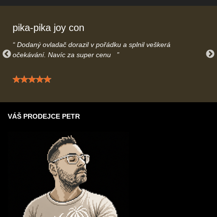
info@gamecontrol.cz
nebo telefonicky
739616508
– rádi Vás
uslyšíme.
pika-pika joy con
Dodaný ovladač dorazil v pořádku a splnil veškerá
očekávání. Navíc za super cenu
Hodnocení: 5 / 5
VÁŠ PRODEJCE PETR