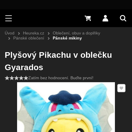
Hledat
Menu
0 Kč
Přihlásit s
Vyh
Úvod
Heureka.cz
Oblečení, obuv a doplňky
Pánské oblečení
Pánské mikiny
Plyšový Pikachu v oblečku
Gyarados
Zatím bez hodnocení. Buďte první!
Přidat 