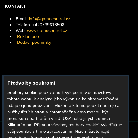
KONTAKT
Email:
info@gamecontrol.cz
Telefon: +420739616508
Web:
www.gamecontrol.cz
Reklamace
Dodací podmínky
Facebook
Předvolby soukromí
Instagram
Soubory cookie používáme k vylepšení vaší návštěvy
Youtube
tohoto webu, k analýze jeho výkonu a ke shromažďování
Whatsapp
údajů o jeho používání. Můžeme k tomu použít nástroje a
služby třetích stran a shromážděná data mohou být
přenášena partnerům v EU, USA nebo jiných zemích.
Kliknutím na „Přijmout všechny soubory cookie“ vyjadřujete
svůj souhlas s tímto zpracováním. Níže můžete najít
BLOG
O NÁS
KONTAKT
REKLAMACE
podrobné informace nebo upravit své preference.