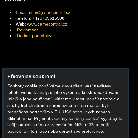
Email:
info@gamecontrol.cz
Telefon: +420739616508
Web:
www.gamecontrol.cz
Reklamace
Dodací podmínky
Facebook
Předvolby soukromí
Instagram
Soubory cookie používáme k vylepšení vaší návštěvy
Youtube
tohoto webu, k analýze jeho výkonu a ke shromažďování
Whatsapp
údajů o jeho používání. Můžeme k tomu použít nástroje a
služby třetích stran a shromážděná data mohou být
přenášena partnerům v EU, USA nebo jiných zemích.
Kliknutím na „Přijmout všechny soubory cookie“ vyjadřujete
svůj souhlas s tímto zpracováním. Níže můžete najít
BLOG
O NÁS
KONTAKT
REKLAMACE
podrobné informace nebo upravit své preference.