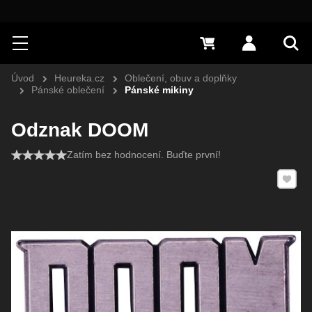
Hledat
Menu
0 Kč
Přihlásit s
Vyh
Úvod
Heureka.cz
Oblečení, obuv a doplňky
Pánské oblečení
Pánské mikiny
Odznak DOOM
Zatím bez hodnocení. Buďte první!
Přidat 