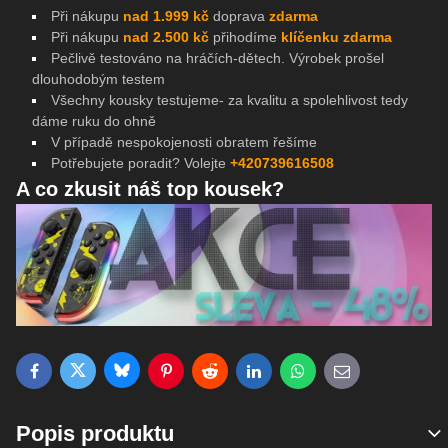
Při nákupu
nad 1.999 kč
doprava
zdarma
Při nákupu
nad 2.500 kč
přihodíme
klíčenku zdarma
Pečlivě testováno na
hráčích-dětech. Výrobek prošel
dlouhodobým testem
Všechny kousky testujeme- za kvalitu a spolehlivost tedy
dáme ruku do ohně
V případě nespokojenosti obratem řešíme
Potřebujete poradit? Volejte
+420739616508
A co zkusit náš top kousek?
Bluesky
Twitter
Facebook
Pinterest
Reddit
LinkedIn
WhatsApp
E-mail
Popis produktu