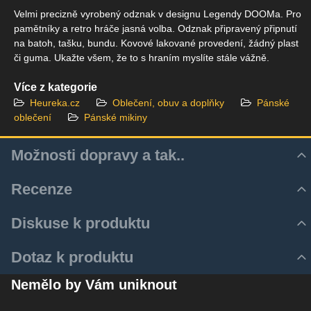
Velmi precizně vyrobený odznak v designu Legendy DOOMa. Pro
pamětníky a retro hráče jasná volba. Odznak připravený připnutí
na batoh, tašku, bundu. Kovové lakované provedení, žádný plast
či guma. Ukažte všem, že to s hraním myslíte stále vážně.
Více z kategorie
Heureka.cz
Oblečení, obuv a doplňky
Pánské
oblečení
Pánské mikiny
Možnosti dopravy a tak..
Recenze
Hodnocení produktu
Diskuse k produktu
Zatím bez hodnocení. Buďte první!
Z důvodu zrychlení a zjednodušení doručovacího procesu
Komentáře k produktu
Dotaz k produktu
využíváme aktulně pouze služeb Zásilkovny.
Přidat recenzi
Zatím nejsou žádné komentáře! Buďte první!
Nový dotaz k produktu
Zásilku je tedy k Vám možné dodat několika způsoby:
Nemělo by Vám uniknout
Nový komentář
JMÉNO
Z-BOX ( doručení do Z-Boxu, úložná doba 2 dny )