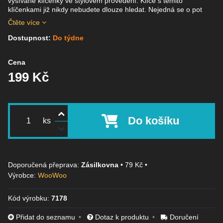
vyšívané klíčenky ve stylovém provedení. Klíče s těmito
klíčenkami již nikdy nebudete dlouze hledat. Nejedná se o pot
Čtěte více
Dostupnost:
Do týdne
Cena
199 Kč
Do košíku
ks
Zásilkovna
•
79 Kč
•
Výrobce:
WooWoo
Kód výrobku:
7178
Přidat do seznamu
Dotaz k produktu
Doručení