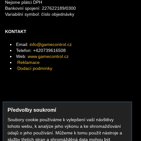
Nejsme plátci DPH
Bankovní spojení: 227622189/0300
Variabilní symbol: číslo objednávky
KONTAKT
Email:
info@gamecontrol.cz
Telefon: +420739616508
Web:
www.gamecontrol.cz
Reklamace
Dodací podmínky
Facebook
Předvolby soukromí
Instagram
Soubory cookie používáme k vylepšení vaší návštěvy
Youtube
tohoto webu, k analýze jeho výkonu a ke shromažďování
Whatsapp
údajů o jeho používání. Můžeme k tomu použít nástroje a
služby třetích stran a shromážděná data mohou být