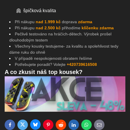
špičková kvalita
Při nákupu
nad 1.999 kč
doprava
zdarma
Při nákupu
nad 2.500 kč
přihodíme
klíčenku zdarma
Pečlivě testováno na
hráčích-dětech. Výrobek prošel
dlouhodobým testem
Všechny kousky testujeme- za kvalitu a spolehlivost tedy
dáme ruku do ohně
V případě nespokojenosti obratem řešíme
Potřebujete poradit? Volejte
+420739616508
A co zkusit náš top kousek?
Bluesky
Twitter
Facebook
Pinterest
Reddit
LinkedIn
WhatsApp
E-mail