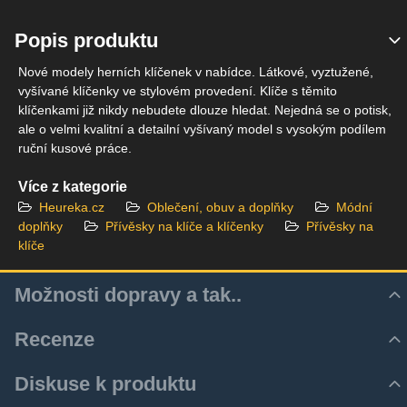
Popis produktu
Nové modely herních klíčenek v nabídce. Látkové, vyztužené,
vyšívané klíčenky ve stylovém provedení. Klíče s těmito
klíčenkami již nikdy nebudete dlouze hledat. Nejedná se o potisk,
ale o velmi kvalitní a detailní vyšívaný model s vysokým podílem
ruční kusové práce.
Více z kategorie
Heureka.cz
Oblečení, obuv a doplňky
Módní
doplňky
Přívěsky na klíče a klíčenky
Přívěsky na
klíče
Možnosti dopravy a tak..
Recenze
Hodnocení produktu
Diskuse k produktu
Zatím bez hodnocení. Buďte první!