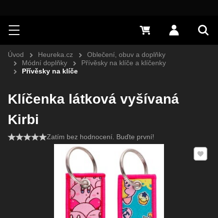
Hledat
Menu
0 Kč
Přihlásit s
Vyh
Úvod
Heureka.cz
Oblečení, obuv a doplňky
Módní doplňky
Přívěsky na klíče a klíčenky
Přívěsky na klíče
Klíčenka látková vyšívaná
Kirbi
Zatím bez hodnocení. Buďte první!
Přidat 