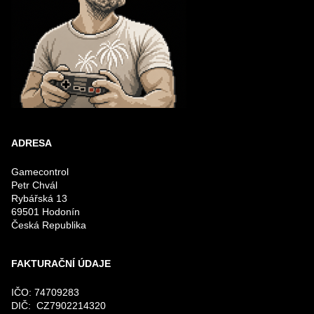
ADRESA
Gamecontrol
Petr Chvál
Rybářská 13
69501 Hodonín
Česká Republika
FAKTURAČNÍ ÚDAJE
IČO: 74709283
DIČ: CZ7902214320