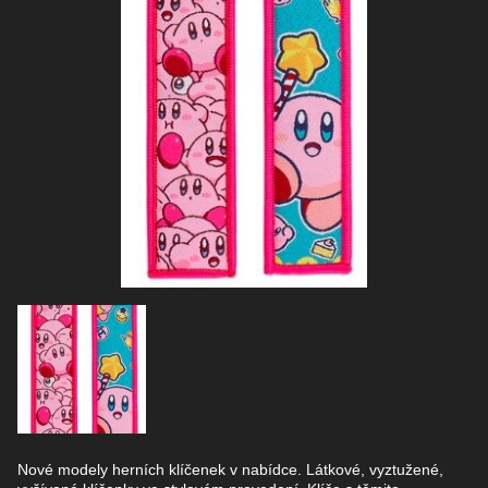
Nové modely herních klíčenek v nabídce. Látkové, vyztužené,