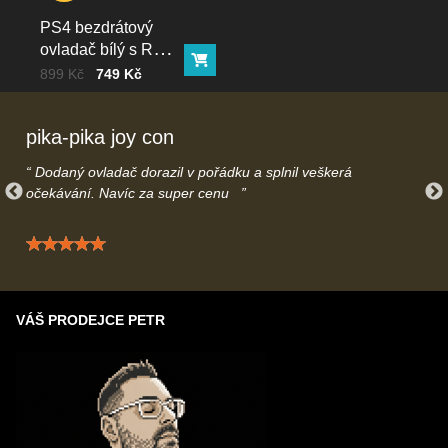
vytvoření objednávky budeme informovat ohledně termínu
doručení. Pokud termín nebude náhodou vyhovovat je možné
PS4 bezdrátový
jednoduše objednávku přes e-mail/telefonicky stornovat.
ovladač bílý s RGB
Máte otázky ohledně dodání? Kontaktujte nás na
Do košíku
podsvícením
Cena bez DPH
Před slevou:
899 Kč
749 Kč
info@gamecontrol.cz
nebo telefonicky
739616508
– rádi Vás
uslyšíme.
pika-pika joy con
Dodaný ovladač dorazil v pořádku a splnil veškerá
očekávání. Navíc za super cenu
Hodnocení: 5 / 5
VÁŠ PRODEJCE PETR