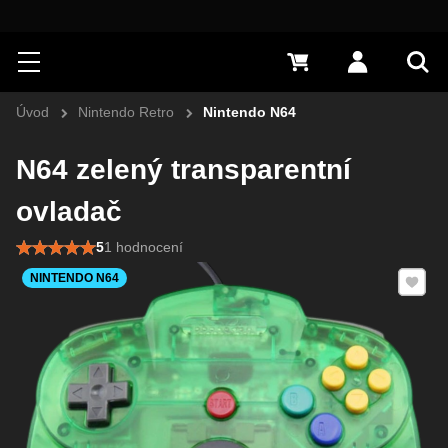
Hledat
Menu
0 Kč
Přihlásit s
Vyh
Úvod
Nintendo Retro
Nintendo N64
N64 zelený transparentní
ovladač
5
1 hodnocení
Přidat 
NINTENDO N64