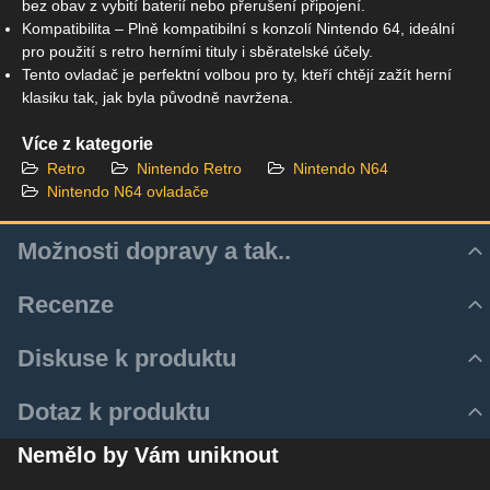
bez obav z vybití baterií nebo přerušení připojení.
Kompatibilita – Plně kompatibilní s konzolí Nintendo 64, ideální
pro použití s retro herními tituly i sběratelské účely.
Tento ovladač je perfektní volbou pro ty, kteří chtějí zažít herní
klasiku tak, jak byla původně navržena.
Více z kategorie
Retro
Nintendo Retro
Nintendo N64
Nintendo N64 ovladače
Možnosti dopravy a tak..
Recenze
Hodnocení produktu
Diskuse k produktu
Z důvodu zrychlení a zjednodušení doručovacího procesu
5
Komentáře k produktu
Dotaz k produktu
využíváme aktulně pouze služeb Zásilkovny.
/5
Zatím nejsou žádné komentáře! Buďte první!
Nový dotaz k produktu
Zásilku je tedy k Vám možné dodat několika způsoby:
Nemělo by Vám uniknout
Nový komentář
1 hodnocení
JMÉNO