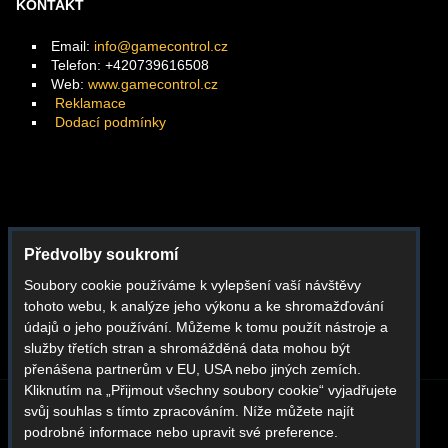
KONTAKT
Email:
info@gamecontrol.cz
Telefon: +420739616508
Web:
www.gamecontrol.cz
Reklamace
Dodací podmínky
Facebook
Předvolby soukromí
Instagram
Soubory cookie používáme k vylepšení vaší návštěvy
Youtube
tohoto webu, k analýze jeho výkonu a ke shromažďování
Whatsapp
údajů o jeho používání. Můžeme k tomu použít nástroje a
služby třetích stran a shromážděná data mohou být
přenášena partnerům v EU, USA nebo jiných zemích.
Kliknutím na „Přijmout všechny soubory cookie“ vyjadřujete
svůj souhlas s tímto zpracováním. Níže můžete najít
BLOG
O NÁS
KONTAKT
REKLAMACE
podrobné informace nebo upravit své preference.