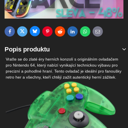
Bluesky
Twitter
Facebook
Pinterest
Reddit
LinkedIn
WhatsApp
E-mail
Popis produktu
Vraťte se do zlaté éry herních konzolí s originálním ovladačem
pro Nintendo 64, který nabízí vynikající technickou výbavu pro
precizní a pohodlné hraní. Tento ovladač je ideální pro fanoušky
retro her a všechny, kteří chtějí zažít autentický herní zážitek.