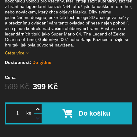
dokonalou volbou pro všechny, kteří chtějí zažít autentický zážitek
z hraní na legendární konzoli N64, ať už jste fanouškem retro her,
nebo nováčkem, který chce objevit klasiku. Díky svému
jedinečnému designu, pokročilé technologii 3D analogové páčky
a preciznímu ovládání vám tento ovladač přinese nejen pohodlí,
ale i plnou kontrolu nad vašimi oblíbenými hrami. Pusťte se do
legendárních titulů jako Super Mario 64, The Legend of Zelda:
Ocarina of Time, GoldenEye 007 nebo Banjo-Kazooie a užijte si
hru tak, jak byla původně navržena.
Čtěte více
Dostupnost:
Do týdne
Cena
Před slevou:
599 Kč
399 Kč
Do košíku
ks