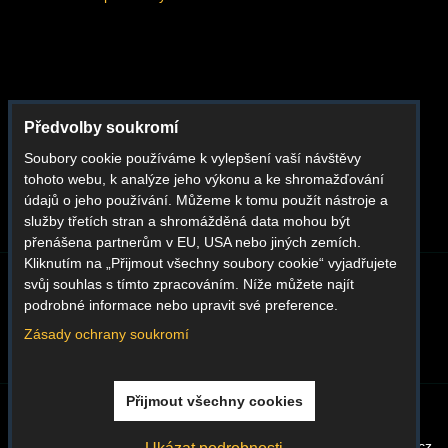
Facebook
Předvolby soukromí
Instagram
Soubory cookie používáme k vylepšení vaší návštěvy
Youtube
tohoto webu, k analýze jeho výkonu a ke shromažďování
Whatsapp
údajů o jeho používání. Můžeme k tomu použít nástroje a
služby třetích stran a shromážděná data mohou být
přenášena partnerům v EU, USA nebo jiných zemích.
Kliknutím na „Přijmout všechny soubory cookie“ vyjadřujete
svůj souhlas s tímto zpracováním. Níže můžete najít
BLOG
O NÁS
KONTAKT
REKLAMACE
podrobné informace nebo upravit své preference.
DODACÍ PODMÍNKY
OBCHODNÍ PODMÍNKY
GDPR
Zásady ochrany soukromí
Přijmout všechny cookies
Předvolby soukromí
Zásady ochrany soukromí
Vytvořeno systémem:
ByznysWeb.cz