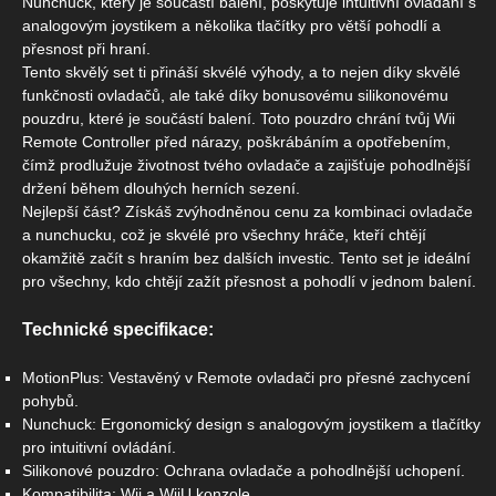
Nunchuck, který je součástí balení, poskytuje intuitivní ovládání s
analogovým joystikem a několika tlačítky pro větší pohodlí a
přesnost při hraní.
Tento skvělý set ti přináší skvélé výhody, a to nejen díky skvělé
funkčnosti ovladačů, ale také díky bonusovému silikonovému
pouzdru, které je součástí balení. Toto pouzdro chrání tvůj Wii
Remote Controller před nárazy, poškrábáním a opotřebením,
čímž prodlužuje životnost tvého ovladače a zajišťuje pohodlnější
držení během dlouhých herních sezení.
Nejlepší část? Získáš zvýhodněnou cenu za kombinaci ovladače
a nunchucku, což je skvélé pro všechny hráče, kteří chtějí
okamžitě začít s hraním bez dalších investic. Tento set je ideální
pro všechny, kdo chtějí zažít přesnost a pohodlí v jednom balení.
Technické specifikace:
MotionPlus: Vestavěný v Remote ovladači pro přesné zachycení
pohybů.
Nunchuck: Ergonomický design s analogovým joystikem a tlačítky
pro intuitivní ovládání.
Silikonové pouzdro: Ochrana ovladače a pohodlnější uchopení.
Kompatibilita: Wii a WiiU konzole.