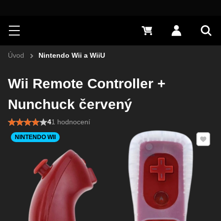
Hledat
Menu
0 Kč
Přihlásit s
Vyh
Úvod
Nintendo Wii a WiiU
Wii Remote Controller +
Nunchuck červený
4
1 hodnocení
Přidat 
NINTENDO WII