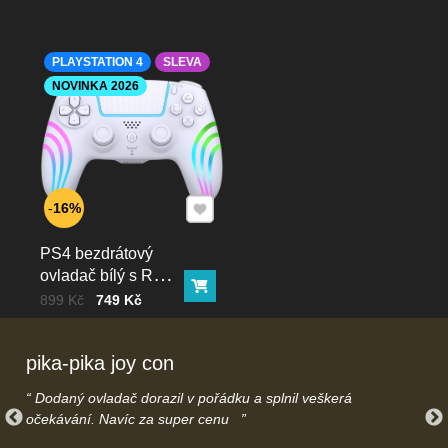
PLAYSTATION 4
SLEVA
NOVINKA 2026
Přidat k Oblíbeným
16%
PS4 bezdrátový
ovladač bílý s RGB
Do košíku
podsvícením
Cena bez DPH
Před slevou:
899 Kč
749 Kč
pika-pika joy con
Dodaný ovladač dorazil v pořádku a splnil veškerá
očekávání. Navíc za super cenu