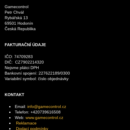
Gamecontrol
Petr Chvál
Rybářská 13
69501 Hodonín
Česká Republika
FAKTURAČNÍ ÚDAJE
IČO: 74709283
DIČ: CZ7902214320
Nejsme plátci DPH
Bankovní spojení: 227622189/0300
Variabilní symbol: číslo objednávky
KONTAKT
Email:
info@gamecontrol.cz
Telefon: +420739616508
Web:
www.gamecontrol.cz
Reklamace
Dodací podmínky