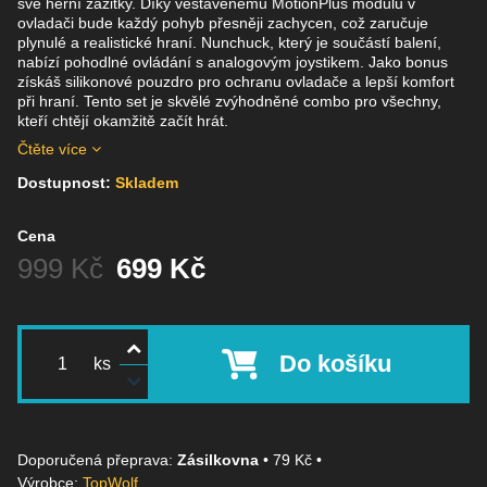
své herní zážitky. Díky vestavěnému MotionPlus modulu v
ovladači bude každý pohyb přesněji zachycen, což zaručuje
plynulé a realistické hraní. Nunchuck, který je součástí balení,
nabízí pohodlné ovládání s analogovým joystikem. Jako bonus
získáš silikonové pouzdro pro ochranu ovladače a lepší komfort
při hraní. Tento set je skvělé zvýhodněné combo pro všechny,
kteří chtějí okamžitě začít hrát.
Čtěte více
Dostupnost:
Skladem
Cena
Před slevou:
999 Kč
699 Kč
Do košíku
ks
Zásilkovna
•
79 Kč
•
Výrobce:
TopWolf