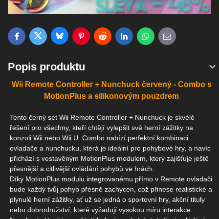
Bluesky
Twitter
Facebook
Pinterest
Reddit
LinkedIn
WhatsApp
E-mail
Popis produktu
Wii Remote Controller + Nunchuck červený - Combo s
MotionPlus a silikonovým pouzdrem
Tento černý set Wii Remote Controller + Nunchuck je skvélé
řešení pro všechny, kteří chtějí vylepšit své herní zážitky na
konzoli Wii nebo Wii U. Combo nabízí perfektní kombinaci
ovladače a nunchucku, která je ideální pro pohybové hry, a navíc
přichází s vestavěným MotionPlus modulem, který zajišťuje ještě
přesnější a citlivější ovládání pohybů ve hrách.
Díky MotionPlus modulu integrovanému přímo v Remote ovladači
bude každý tvůj pohyb přesně zachycen, což přinese realistické a
plynulé herní zážitky, ať už se jedná o sportovní hry, akční tituly
nebo dobrodružství, které vyžadují vysokou míru interakce.