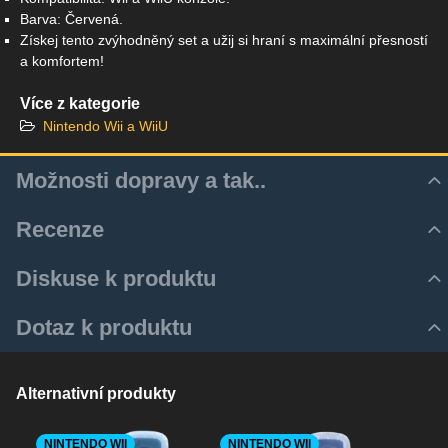
Barva: Červená.
Získej tento zvýhodněný set a užij si hraní s maximální přesností
a komfortem!
Více z kategorie
Nintendo Wii a WiiU
Možnosti dopravy a tak..
Recenze
Hodnocení produktu
Diskuse k produktu
Z důvodu zrychlení a zjednodušení doručovacího procesu
4
Komentáře k produktu
Dotaz k produktu
využíváme aktulně pouze služeb Zásilkovny.
/5
Zatím nejsou žádné komentáře! Buďte první!
Nový dotaz k produktu
Zásilku je tedy k Vám možné dodat několika způsoby:
Nový komentář
1 hodnocení
JMÉNO
Alternativní produkty
Z-BOX ( doručení do Z-Boxu, úložná doba 2 dny )
Výdejní místo zásilkovny ( doručení na fyzické výdejní
Přidat recenzi
místo, úložná doba 5 dní )
NINTENDO WII
NINTENDO WII