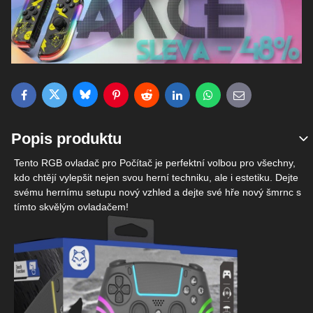
Bluesky
Twitter
Facebook
Pinterest
Reddit
LinkedIn
WhatsApp
E-mail
Popis produktu
Tento RGB ovladač pro Počítač je perfektní volbou pro všechny,
kdo chtějí vylepšit nejen svou herní techniku, ale i estetiku. Dejte
svému hernímu setupu nový vzhled a dejte své hře nový šmrnc s
tímto skvělým ovladačem!