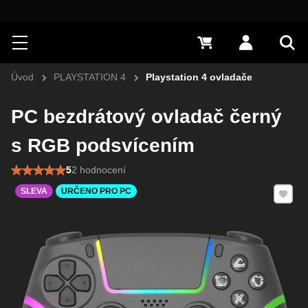
Hledat
Menu
0 Kč
Přihlásit s
Vyh
Úvod
PLAYSTATION 4
Playstation 4 ovladače
PC bezdrátový ovladač černý
s RGB podsvícením
5
2 hodnocení
Přidat 
SLEVA
URČENO PRO PC