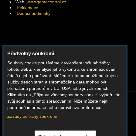
Web:
www.gamecontrol.cz
Reklamace
Dodací podmínky
Facebook
Předvolby soukromí
Instagram
Soubory cookie používáme k vylepšení vaší návštěvy
Youtube
tohoto webu, k analýze jeho výkonu a ke shromažďování
Whatsapp
údajů o jeho používání. Můžeme k tomu použít nástroje a
služby třetích stran a shromážděná data mohou být
přenášena partnerům v EU, USA nebo jiných zemích.
Kliknutím na „Přijmout všechny soubory cookie“ vyjadřujete
svůj souhlas s tímto zpracováním. Níže můžete najít
BLOG
O NÁS
KONTAKT
REKLAMACE
podrobné informace nebo upravit své preference.
DODACÍ PODMÍNKY
OBCHODNÍ PODMÍNKY
GDPR
Zásady ochrany soukromí