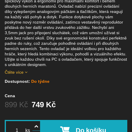
špičkový výkon a ergonomii pro maximální komfort i během
dlouhých herních maratonů. Ovladač nabízí precizní ovládání
díky vylepšeným analogovým páčkám a tlačítkům, která reagují
na každý váš pohyb a dotyk. Funkce dotykové plochy vám
poskytne nový rozměr ovládání, zatímco vestavěný reproduktor
přidává do her další vrstvu zvukového zážitku. Nechybí ani
3,5mm jack pro připojení sluchátek, což vám umožní užívat si
zvuk bez rušení okolí. Díky své ergonomické konstrukci perfektně
padne do ruky, což zaručuje pohodlné ovládání i při dlouhých
herních sezeních. Tento ovladač je ideální volbou pro každého
hráče, který hledá kombinaci výkonu, pohodlí a vizuálního efektu.
Užijte si každou chvíli na PC s ovladačem, který spojuje funkčnost
s unikátním designem.
Čtěte více
Dostupnost:
Do týdne
Cena
Před slevou:
899 Kč
749 Kč
Do košíku
ks