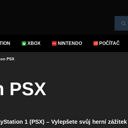
Hl
TION
XBOX
NINTENDO
POČÍTAČ
ion PSX
n PSX
ayStation 1 (PSX) – Vylepšete svůj herní zážite