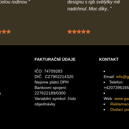
 celou rodinou
designu s rgb světýlky mě
nadchnul. Moc díky..
Hodnocení: 5 / 5
Hodnocení: 5 / 5
FAKTURAČNÍ ÚDAJE
KONTAKT
IČO: 74709283
DIČ: CZ7902214320
Email:
info@g
Nejsme plátci DPH
Telefon:
Bankovní spojení:
+4207396165
a
227622189/0300
Variabilní symbol: číslo
Web:
www.gam
objednávky
Reklamac
Dodací p