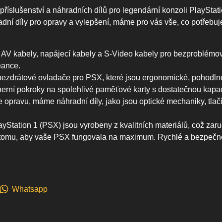
 příslušenství a náhradních dílů pro legendární konzoli PlaySta
dní díly pro opravy a vylepšení, máme pro vás vše, co potřebu
 AV kabely, napájecí kabely a S-Video kabely pro bezproblémové 
eance.
bezdrátové ovladače pro PSX, které jsou ergonomické, pohodlné 
erní pokroky na spolehlivé paměťové karty s dostatečnou kapac
opravu, máme náhradní díly, jako jsou optické mechaniky, tlačítk
layStation 1 (PSX) jsou vyrobeny z kvalitních materiálů, což za
e k tomu, aby vaše PSX fungovala na maximum. Rychlé a bezpečn
Whatsapp