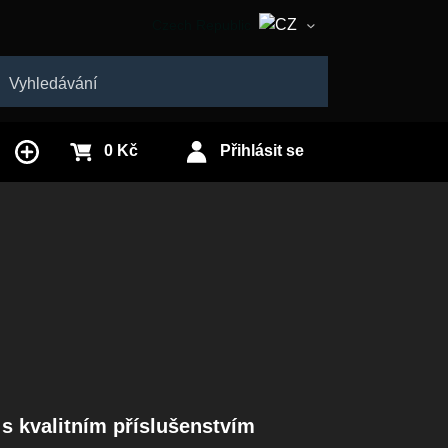
Czech Republic
Slovakia
edat
0 Kč
Přihlásit se
k s kvalitním příslušenstvím