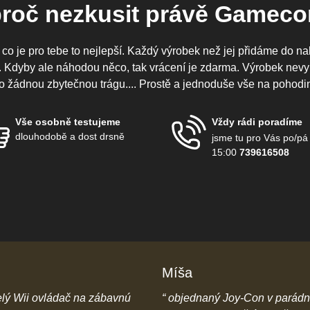
proč nezkusit právě Gamecon
 co je pro tebe to nejlepší. Každý výrobek než jej přidáme do na
ě. Kdyby ale náhodou něco, tak vrácení je zdarma. Výrobek ne
o žádnou zbytečnou trágu.... Prostě a jednoduše vše na pohodi
Vše osobně testujeme
Vždy rádi poradíme
dlouhodobě a dost drsně
jsme tu pro Vás po/pá
15:00
739616508
Míša
lý Wii ovládač na zábavnú
objednaný Joy-Con v parád