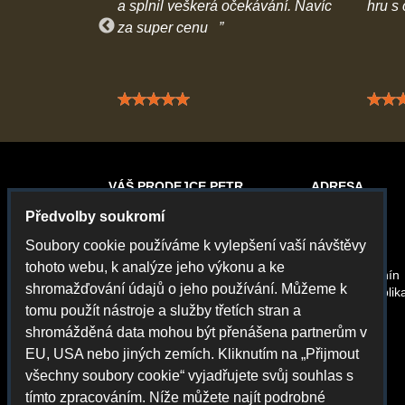
a rychlé dodání
a splnil veškerá očekávání. Navíc
hru s
za super cenu
 5 / 5
Hodnocení: 5 / 5
VÁŠ PRODEJCE PETR
ADRESA
Předvolby soukromí
Gamecontrol
Petr Chvál
Soubory cookie používáme k vylepšení vaší návštěvy
Rybářská 13
tohoto webu, k analýze jeho výkonu a ke
69501 Hodonín
shromažďování údajů o jeho používání. Můžeme k
Česká Republik
tomu použít nástroje a služby třetích stran a
shromážděná data mohou být přenášena partnerům v
EU, USA nebo jiných zemích. Kliknutím na „Přijmout
všechny soubory cookie“ vyjadřujete svůj souhlas s
tímto zpracováním. Níže můžete najít podrobné