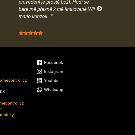
provedení je prostě boží. Hodí se
- těžko se vybí
barevně přesně k mé limitované Wii
předčil mé oče
mario konzoli.
Hodnocení: 5 / 5
Hodn
Facebook
Instagram
amecontrol.cz
Youtube
Whatsapp
08
econtrol.cz
e
odmínky