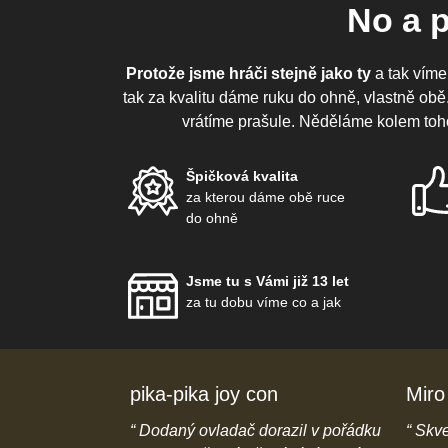
No a 
Protože jsme hráči stejně jako ty
a tak víme
tak za kvalitu dáme ruku do ohně, vlastně ob
vrátíme prašule. Něděláme kolem toh
Špičková kvalita
za kterou dáme obě ruce
do ohně
Jsme tu s Vámi již 13 let
za tu dobu víme co a jak
pika-pika joy con
Miro
e popisu na
Dodaný ovladač dorazil v pořádku
Skve