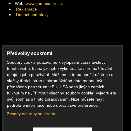
Web:
www.gamecontrol.cz
Reklamace
Dodací podmínky
Facebook
Předvolby soukromí
Instagram
Soubory cookie používáme k vylepšení vaší návštěvy
Youtube
tohoto webu, k analýze jeho výkonu a ke shromažďování
Whatsapp
údajů o jeho používání. Můžeme k tomu použít nástroje a
služby třetích stran a shromážděná data mohou být
přenášena partnerům v EU, USA nebo jiných zemích.
Kliknutím na „Přijmout všechny soubory cookie“ vyjadřujete
svůj souhlas s tímto zpracováním. Níže můžete najít
BLOG
O NÁS
KONTAKT
REKLAMACE
podrobné informace nebo upravit své preference.
DODACÍ PODMÍNKY
OBCHODNÍ PODMÍNKY
GDPR
Zásady ochrany soukromí