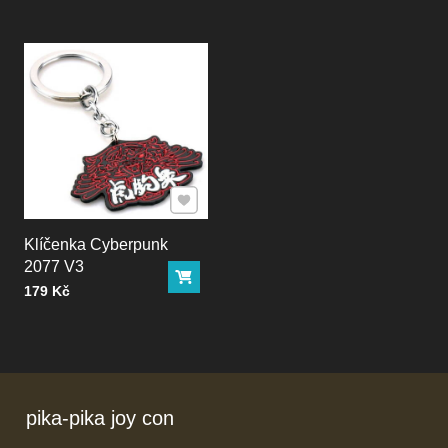
Přidat k Oblíbeným
Klíčenka Cyberpunk
2077 V3
Do košíku
Cena bez DPH
179 Kč
pika-pika joy con