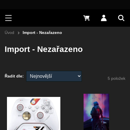
Hledat
Menu
0 Kč
Přihlásit s
Vyh
Úvod
Import - Nezařazeno
Import - Nezařazeno
Řadit dle:
5
položek