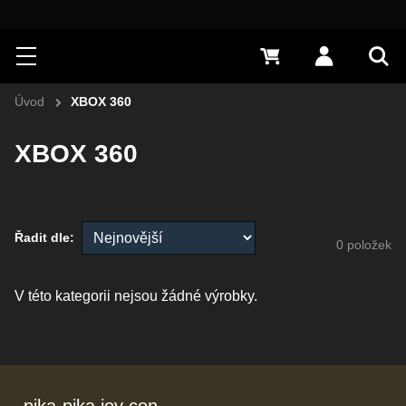
Hledat
Menu
0 Kč
Přihlásit s
Vyh
Úvod
XBOX 360
XBOX 360
Řadit dle:
0
položek