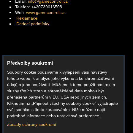
Email:
info@gamecontrol.cz
Telefon: +420739616508
Web:
www.gamecontrol.cz
Reklamace
Dodací podmínky
Facebook
Předvolby soukromí
Instagram
Soubory cookie používáme k vylepšení vaší návštěvy
Youtube
tohoto webu, k analýze jeho výkonu a ke shromažďování
Whatsapp
údajů o jeho používání. Můžeme k tomu použít nástroje a
služby třetích stran a shromážděná data mohou být
přenášena partnerům v EU, USA nebo jiných zemích.
Kliknutím na „Přijmout všechny soubory cookie“ vyjadřujete
svůj souhlas s tímto zpracováním. Níže můžete najít
BLOG
O NÁS
KONTAKT
REKLAMACE
podrobné informace nebo upravit své preference.
DODACÍ PODMÍNKY
OBCHODNÍ PODMÍNKY
GDPR
Zásady ochrany soukromí