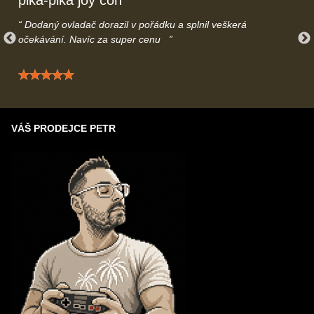
pika-pika joy con
Dodaný ovladač dorazil v pořádku a splnil veškerá
očekávání. Navíc za super cenu
Hodnocení: 5 / 5
VÁŠ PRODEJCE PETR