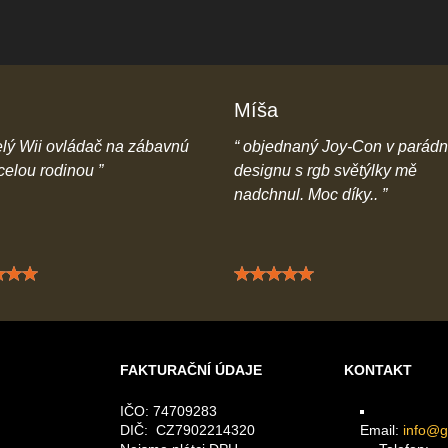
Míša
lý Wii ovládač na zábavnú
objednaný Joy-Con v parád
 celou rodinou
designu s rgb světýlky mě
nadchnul. Moc díky..
Hodnocení: 5 / 5
Hodnocení: 5 / 5
FAKTURAČNÍ ÚDAJE
KONTAKT
IČO: 74709283
DIČ: CZ7902214320
Email:
info@g