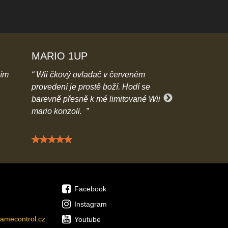
MARIO 1UP
Sárinka123
ním
Wii čkový ovladač v červeném
moc pěkná na
provedení je prostě boží. Hodí se
- těžko se vybí
barevně přesně k mé limitované Wii
předčil mé oče
mario konzoli.
Hodnocení: 5 / 5
Hodn
Facebook
Instagram
amecontrol.cz
Youtube