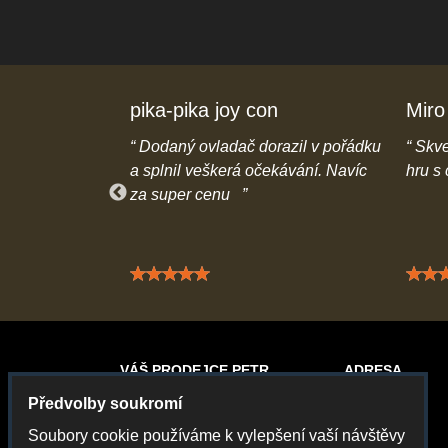
pika-pika joy con
Miro
e popisu na
Dodaný ovladač dorazil v pořádku
Skve
a rychlé dodání
a splnil veškerá očekávání. Navíc
hru s
za super cenu
 5 / 5
Hodnocení: 5 / 5
VÁŠ PRODEJCE PETR
ADRESA
Předvolby soukromí
Gamecontrol
Petr Chvál
Soubory cookie používáme k vylepšení vaší návštěvy