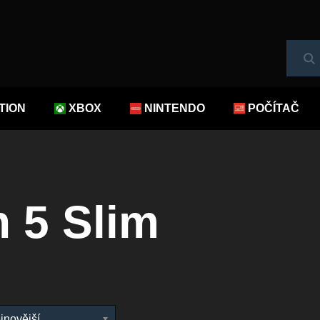
Hl
TION
XBOX
NINTENDO
POČÍTAČ
n 5 Slim
jnovější