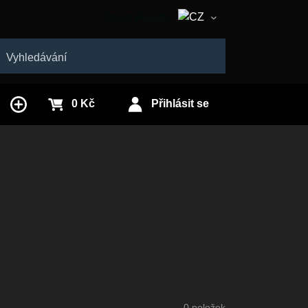
Czech Republic
Slovakia
edat
0 Kč
Přihlásit se
0
položek