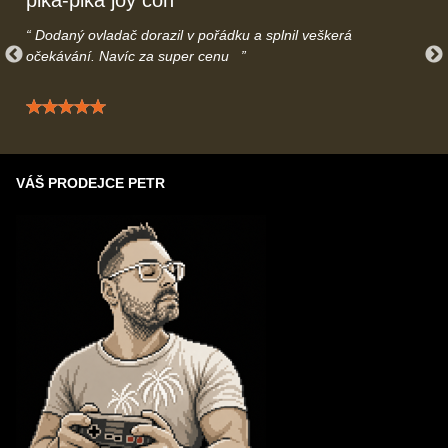
pika-pika joy con
Dodaný ovladač dorazil v pořádku a splnil veškerá
očekávání. Navíc za super cenu
Hodnocení: 5 / 5
VÁŠ PRODEJCE PETR