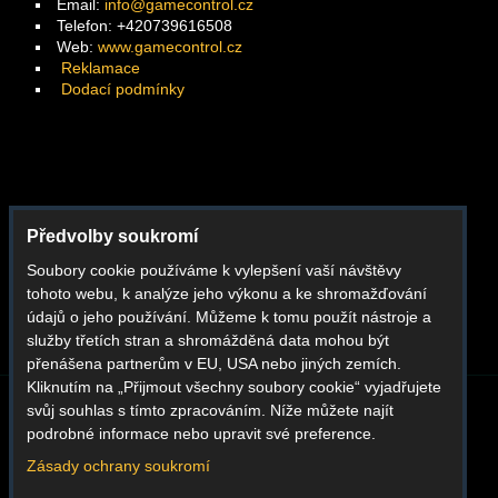
Email:
info@gamecontrol.cz
Telefon: +420739616508
Web:
www.gamecontrol.cz
Reklamace
Dodací podmínky
Facebook
Předvolby soukromí
Instagram
Soubory cookie používáme k vylepšení vaší návštěvy
Youtube
tohoto webu, k analýze jeho výkonu a ke shromažďování
Whatsapp
údajů o jeho používání. Můžeme k tomu použít nástroje a
služby třetích stran a shromážděná data mohou být
přenášena partnerům v EU, USA nebo jiných zemích.
Kliknutím na „Přijmout všechny soubory cookie“ vyjadřujete
svůj souhlas s tímto zpracováním. Níže můžete najít
BLOG
O NÁS
KONTAKT
REKLAMACE
podrobné informace nebo upravit své preference.
DODACÍ PODMÍNKY
OBCHODNÍ PODMÍNKY
GDPR
Zásady ochrany soukromí