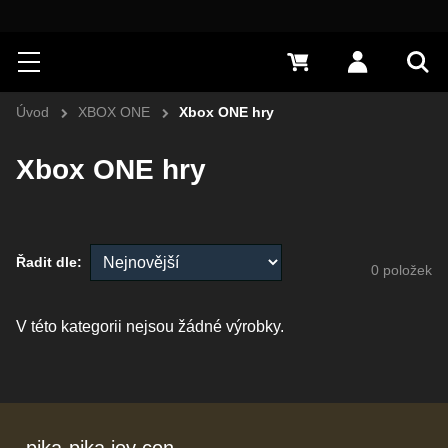
Hledat
Menu
0 Kč
Přihlásit s
Vyh
Úvod
XBOX ONE
Xbox ONE hry
Xbox ONE hry
Řadit dle:
0
položek