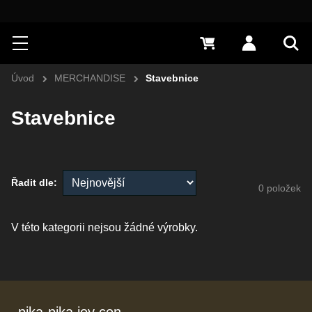
Hledat
Menu
0 Kč
Přihlásit s
Vyh
Úvod
MERCHANDISE
Stavebnice
Stavebnice
Řadit dle:
0
položek