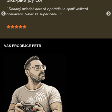
pika-pika joy con
Dodaný ovladač dorazil v pořádku a splnil veškerá
očekávání. Navíc za super cenu
Hodnocení: 5 / 5
VÁŠ PRODEJCE PETR