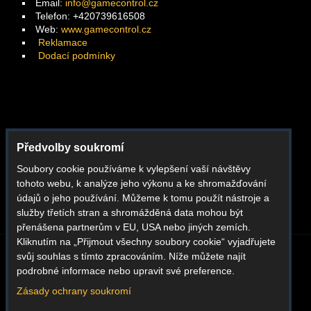
Email:
info@gamecontrol.cz
Telefon: +420739616508
Web:
www.gamecontrol.cz
Reklamace
Dodací podmínky
Facebook
Předvolby soukromí
Instagram
Soubory cookie používáme k vylepšení vaší návštěvy
Youtube
tohoto webu, k analýze jeho výkonu a ke shromažďování
Whatsapp
údajů o jeho používání. Můžeme k tomu použít nástroje a
služby třetích stran a shromážděná data mohou být
přenášena partnerům v EU, USA nebo jiných zemích.
Kliknutím na „Přijmout všechny soubory cookie“ vyjadřujete
svůj souhlas s tímto zpracováním. Níže můžete najít
BLOG
O NÁS
KONTAKT
REKLAMACE
podrobné informace nebo upravit své preference.
DODACÍ PODMÍNKY
OBCHODNÍ PODMÍNKY
GDPR
Zásady ochrany soukromí