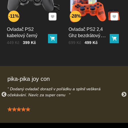
Přidat k Oblíbeným
Přidat k
11%
28%
Ovladač PS2
Ovladač PS2 2,4
kabelový černý
Ghz bezdrátový
Do košíku
Do ko
krystal oranžový
Cena bez DPH
Před slevou:
Cena bez DPH
Před slevou:
449 Kč
399 Kč
699 Kč
499 Kč
pika-pika joy con
Dodaný ovladač dorazil v pořádku a splnil veškerá
očekávání. Navíc za super cenu
Hodnocení: 5 / 5