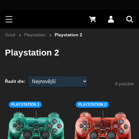
Hledat
Menu
0 Kč
Přihlásit s
Vyh
Úvod
Playstation
Playstation 2
Playstation 2
Řadit dle:
8
položek
PLAYSTATION 2
PLAYSTATION 2