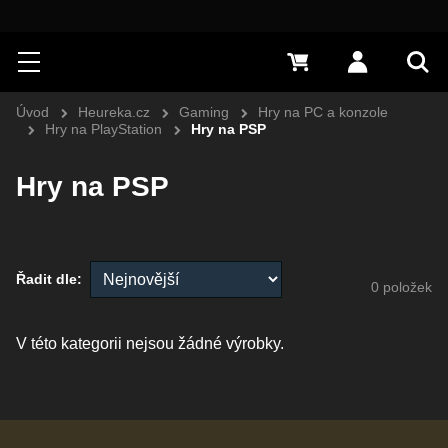
Hledat
Menu
0 Kč
Přihlásit s
Vyh
Úvod
Heureka.cz
Gaming
Hry na PC a konzole
Hry na PlayStation
Hry na PSP
Hry na PSP
Řadit dle:
0
položek