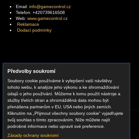
Email:
info@gamecontrol.cz
Telefon: +420739616508
Web:
www.gamecontrol.cz
Reklamace
Dodací podmínky
Facebook
Předvolby soukromí
Instagram
Soubory cookie používáme k vylepšení vaší návštěvy
Youtube
tohoto webu, k analýze jeho výkonu a ke shromažďování
Whatsapp
údajů o jeho používání. Můžeme k tomu použít nástroje a
služby třetích stran a shromážděná data mohou být
přenášena partnerům v EU, USA nebo jiných zemích.
Kliknutím na „Přijmout všechny soubory cookie“ vyjadřujete
svůj souhlas s tímto zpracováním. Níže můžete najít
BLOG
O NÁS
KONTAKT
REKLAMACE
podrobné informace nebo upravit své preference.
DODACÍ PODMÍNKY
OBCHODNÍ PODMÍNKY
GDPR
Zásady ochrany soukromí